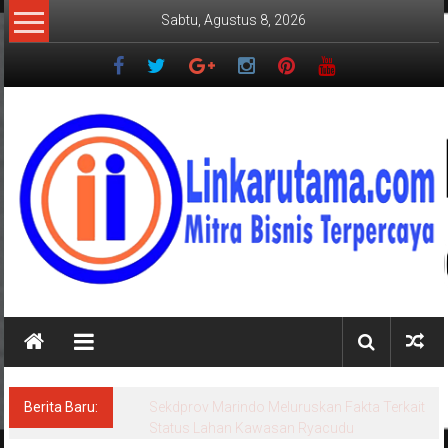
Lompat
Sabtu, Agustus 8, 2026
ke
konten
LINKARUTAMA.COM
Mitra
Bisnis
Terpercaya
Berita Baru:
Sekdprov Marindo Meluruskan Fakta Terkait
Status Lahan Kawasan Ryacudu