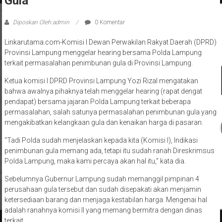
Gula
Diposkan Oleh:admin
0 Komentar
Linkarutama.com-Komisi I Dewan Perwakilan Rakyat Daerah (DPRD)
Provinsi Lampung menggelar hearing bersama Polda Lampung
terkait permasalahan penimbunan gula di Provinsi Lampung.
Ketua komisi I DPRD Provinsi Lampung Yozi Rizal mengatakan
bahwa awalnya pihaknya telah menggelar hearing (rapat dengat
pendapat) bersama jajaran Polda Lampung terkait beberapa
permasalahan, salah satunya permasalahan penimbunan gula yang
mengakibatkan kelangkaan gula dan kenaikan harga di pasaran.
“Tadi Polda sudah menjelaskan kepada kita (Komisi I), lndikasi
penimbunan gula memang ada, tetapi itu sudah ranah Direskrimsus
Polda Lampung, maka kami percaya akan hal itu,” kata dia.
Sebelumnya Gubernur Lampung sudah memanggil pimpinan 4
perusahaan gula tersebut dan sudah disepakati akan menjamin
ketersediaan barang dan menjaga kestabilan harga. Mengenai hal
adalah ranahnya komisi II yang memang bermitra dengan dinas
terkait.