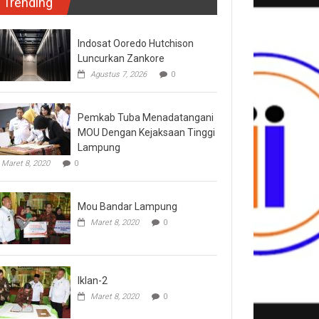
Trending
Indosat Ooredo Hutchison
Luncurkan Zankore
Agustus 7, 2026
0
Pemkab Tuba Menadatangani
MOU Dengan Kejaksaan Tinggi
Lampung
Maret 8, 2020
0
Mou Bandar Lampung
Maret 8, 2020
0
Iklan-2
Maret 8, 2020
0