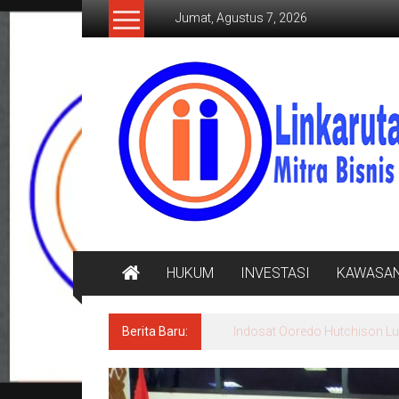
Lompat
Jumat, Agustus 7, 2026
ke
konten
LINKARUTAMA.COM
Mitra
Bisnis
Terpercaya
HUKUM
INVESTASI
KAWASA
Berita Baru:
Jasa Raharja Serahkan Santu