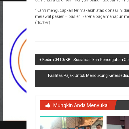
Sementara itu dr. Arif menyampaikan ucapan terimak
“Kami mengucapkan terimakasih atas donasi ini dan
merawat pasien – pasien, karena bagaimanapun merek
(rls/her)
Navigasi
Kodim 0410/KBL Sosialisasikan Pencegahan C
pos
Fasilitas Pajak Untuk Mendukung Ketersedi
Mungkin Anda Menyukai