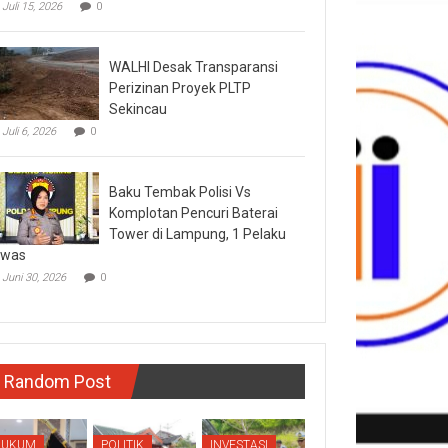
Juli 15, 2026
0
WALHI Desak Transparansi
Perizinan Proyek PLTP
Sekincau
Juli 6, 2026
0
Baku Tembak Polisi Vs
Komplotan Pencuri Baterai
Tower di Lampung, 1 Pelaku
ewas
Juni 30, 2026
0
Random Post
HUKUM
POLITIK
INVESTASI