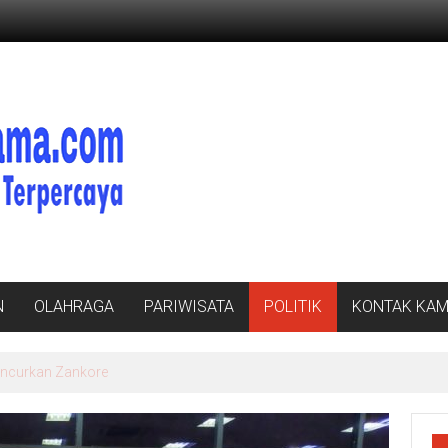
N
OLAHRAGA
PARIWISATA
POLITIK
KONTAK KAM
nan Ahli Waris Korban Kebakaran KM Mutiara Sentosa II