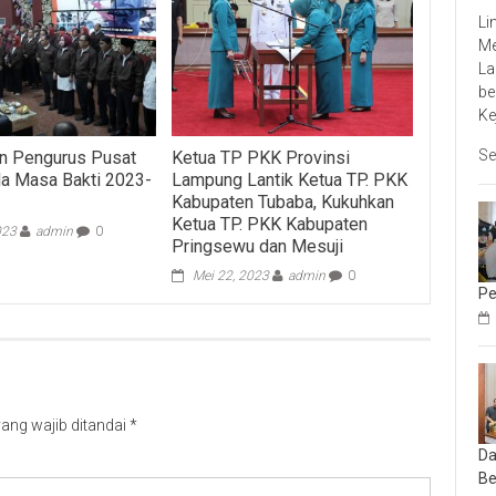
Li
Me
La
be
Ke
Se
n Pengurus Pusat
Ketua TP PKK Provinsi
la Masa Bakti 2023-
Lampung Lantik Ketua TP. PKK
Kabupaten Tubaba, Kukuhkan
Ketua TP. PKK Kabupaten
023
admin
0
Pringsewu dan Mesuji
Mei 22, 2023
admin
0
Pe
ang wajib ditandai
*
Da
Be