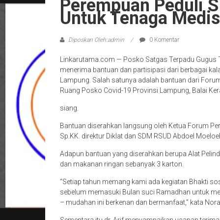
Perempuan Peduli S
Untuk Tenaga Medis
Diposkan Oleh:admin
0 Komentar
Linkarutama.com — Posko Satgas Terpadu Gugus T
menerima bantuan dan partisipasi dari berbagai ka
Lampung. Salah satunya adalah bantuan dari Foru
Ruang Posko Covid-19 Provinsi Lampung, Balai Ker
siang.
Bantuan diserahkan langsung oleh Ketua Forum Pere
Sp.KK. direktur Diklat dan SDM RSUD Abdoel Moeloe
Adapun bantuan yang diserahkan berupa Alat Pelind
dan makanan ringan sebanyak 3 karton.
“Setiap tahun memang kami ada kegiatan Bhakti sos
sebelum memasuki Bulan suci Ramadhan untuk memb
– mudahan ini berkenan dan bermanfaat,” kata Nora 