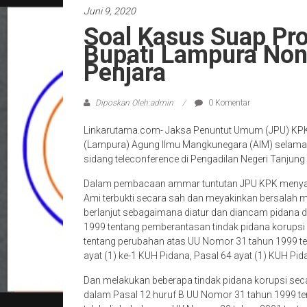
Juni 9, 2020
Soal Kasus Suap Pr
Bupati Lampura Non
Penjara
Diposkan Oleh:admin
0 Komentar
Linkarutama.com- Jaksa Penuntut Umum (JPU) KPK 
(Lampura) Agung Ilmu Mangkunegara (AIM) selama 
sidang teleconference di Pengadilan Negeri Tanjung
Dalam pembacaan ammar tuntutan JPU KPK menyata
Ami terbukti secara sah dan meyakinkan bersalah 
berlanjut sebagaimana diatur dan diancam pidana 
1999 tentang pemberantasan tindak pidana korups
tentang perubahan atas UU Nomor 31 tahun 1999 te
ayat (1) ke-1 KUH Pidana, Pasal 64 ayat (1) KUH 
Dan melakukan beberapa tindak pidana korupsi se
dalam Pasal 12 huruf B UU Nomor 31 tahun 1999 t