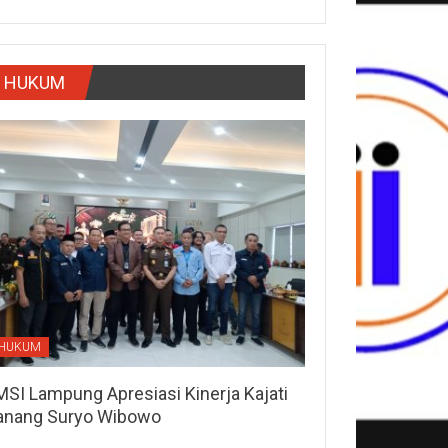
HUKUM
HUKUM
MSI Lampung Apresiasi Kinerja Kajati
anang Suryo Wibowo