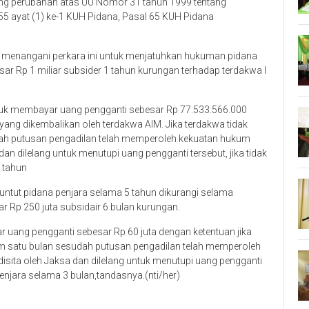
ang perubahan atas UU Nomor 31 tahun 1999 tentang
55 ayat (1) ke-1 KUH Pidana, Pasal 65 KUH Pidana
menangani perkara ini untuk menjatuhkan hukuman pidana
r Rp 1 miliar subsider 1 tahun kurungan terhadap terdakwa I
ntuk membayar uang pengganti sebesar Rp 77.533.566.000
yang dikembalikan oleh terdakwa AIM. Jika terdakwa tidak
ah putusan pengadilan telah memperoleh kekuatan hukum
an dilelang untuk menutupi uang pengganti tersebut, jika tidak
 tahun
ituntut pidana penjara selama 5 tahun dikurangi selama
r Rp 250 juta subsidair 6 bulan kurungan.
 uang pengganti sebesar Rp 60 juta dengan ketentuan jika
m satu bulan sesudah putusan pengadilan telah memperoleh
isita oleh Jaksa dan dilelang untuk menutupi uang pengganti
enjara selama 3 bulan,tandasnya.(nti/her)