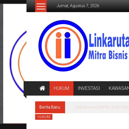
Lompat
Jumat, Agustus 7, 2026
ke
konten
LINKARUTAMA.COM
Mitra
Bisnis
Terpercaya
HUKUM
INVESTASI
KAWASA
Berita Baru:
Mahasiswa UIN RIL Asah Menul
HUKUM