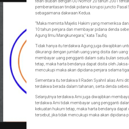
telah diubah dengan UU Nomor 20 tahun 2001 tent
pemberantasan tindak pidana korupsi juncto Pasal 
sebagaimana dakwaan Kedua.
“Maka meminta Majelis Hakim yang memeriksa dan 
10 tahun penjara dan membayar pidana denda sebesa
Agung Ilmu Mangkunegara,” kata Taufiq.
Tidak hanya itu terdakwa Agung juga diwajibkan u
dikurangi dengan jumlah uang yang disita dan uang 
membayar uang pengganti dalam satu bulan sesud
tetap, maka harta bendanya dapat disita oleh Jaksa d
mencukupi maka akan dipidana penjara selama tiga
Sementara itu terdakwa II Raden Syahril alias Ami d
terdakwa berada dalam tahanan, serta denda sebesa
Selanjutnya terdakwa Ami juga diwajibkan membayar
terdakwa Ami tidak membayar uang pengganti dala
kekuatan hukum tetap, maka harta bendanya dapat d
tersebut, jika tidak mencukupi maka akan dipidana p