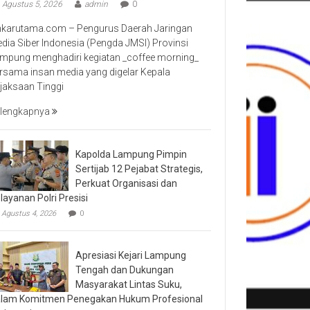
Agustus 5, 2026
admin
0
nkarutama.com – Pengurus Daerah Jaringan
dia Siber Indonesia (Pengda JMSI) Provinsi
mpung menghadiri kegiatan _coffee morning_
rsama insan media yang digelar Kepala
jaksaan Tinggi
lengkapnya
Kapolda Lampung Pimpin
Sertijab 12 Pejabat Strategis,
Perkuat Organisasi dan
layanan Polri Presisi
Agustus 4, 2026
0
Apresiasi Kejari Lampung
Tengah dan Dukungan
Masyarakat Lintas Suku,
lam Komitmen Penegakan Hukum Profesional