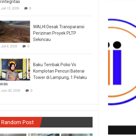
rintegritas
Juli 15, 2026
0
WALHI Desak Transparansi
Perizinan Proyek PLTP
Sekincau
Juli 6, 2026
0
Baku Tembak Polisi Vs
Komplotan Pencuri Baterai
Tower di Lampung, 1 Pelaku
ewas
Juni 30, 2026
0
Random Post