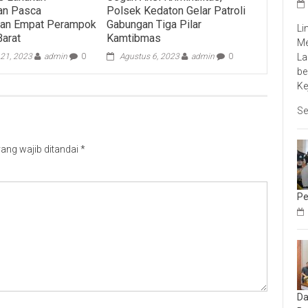
an Pasca
Polsek Kedaton Gelar Patroli
an Empat Perampok
Gabungan Tiga Pilar
Li
Barat
Kamtibmas
Me
La
21, 2023
admin
0
Agustus 6, 2023
admin
0
be
Ke
Se
ang wajib ditandai
*
Pe
Da