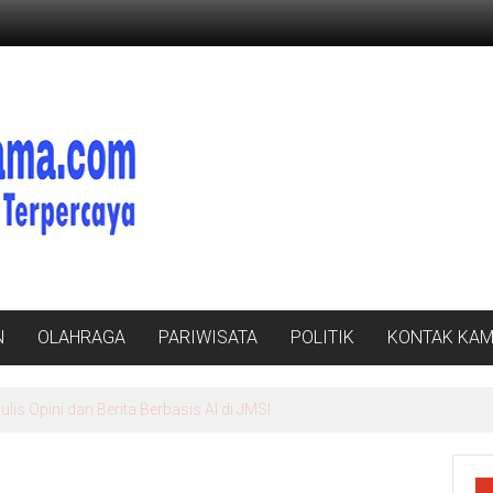
N
OLAHRAGA
PARIWISATA
POLITIK
KONTAK KAM
is Opini dan Berita Berbasis AI di JMSI