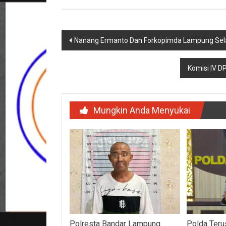
Navigasi
Nanang Ermanto Dan Forkopimda Lampung Sela
pos
Komisi IV D
Mungkin Anda Menyukai
Polresta Bandar Lampung
Polda Teru