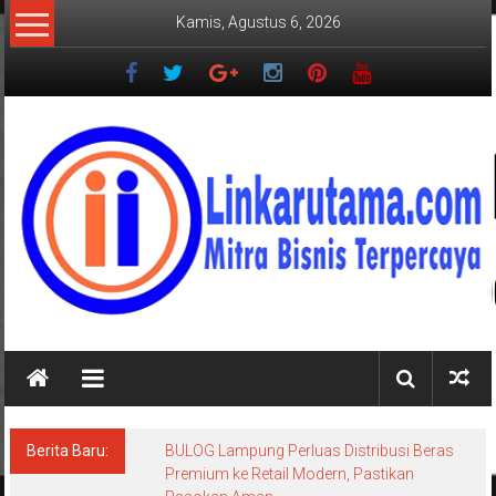
Lompat
Kamis, Agustus 6, 2026
ke
konten
LINKARUTAMA.COM
Mitra
Bisnis
Terpercaya
Berita Baru:
BULOG Lampung Perluas Distribusi Beras
Premium ke Retail Modern, Pastikan