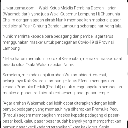
Linkarutama.com – Wakil Ketua Majelis Pembina Daerah Harian
(Waamabidari), yang juga Wakil Gubernur Lampung Hj.Chusnunia
Chalim dengan sapaan akrab Nunik membagikan masker di pasar
tradisional Pasir Gintung Bandar Lampung beberapa hari yang lalu.
Nunik meminta kepada para pedagang dan pembeli agar terus
menggunakan masker untuk pencegahan Covid-19 di Provinsi
Lampung.
“Tetap harus mematuhi protokol Kesehatan,memakai masker saat
berada diluar,”kata Wakamabidari Nunik.
Semetara, menindaklanjuti arahan Wakamabidari tersebut,
selanjutnya Kak Kwarda Lampung H.Idrus Efendi menugaskan
kepada Pramuka Peduli (Praduli) untuk mengupayakan pembagian
masker di pasar tradisional kecil seperti pasar-pasar tempel.
“Agar arahan Wakamabidari lebih cepat diterapkan dengan lebih
banyak pedagang yang mematuhinya diharapkan Pramuka Peduli
(Praduli) segera membagikan masker kepada pedagang di pasar-
pasar kecil, kalau pasar besar sudah banyak yang memperhatikan
namun pasar kecil kadang terabaikan,” kata kak Idrus, Senin