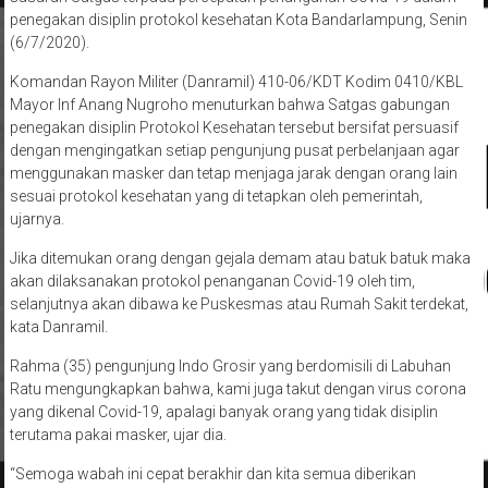
penegakan disiplin protokol kesehatan Kota Bandarlampung, Senin
(6/7/2020).
Komandan Rayon Militer (Danramil) 410-06/KDT Kodim 0410/KBL
Mayor Inf Anang Nugroho menuturkan bahwa Satgas gabungan
penegakan disiplin Protokol Kesehatan tersebut bersifat persuasif
dengan mengingatkan setiap pengunjung pusat perbelanjaan agar
menggunakan masker dan tetap menjaga jarak dengan orang lain
sesuai protokol kesehatan yang di tetapkan oleh pemerintah,
ujarnya.
Jika ditemukan orang dengan gejala demam atau batuk batuk maka
akan dilaksanakan protokol penanganan Covid-19 oleh tim,
selanjutnya akan dibawa ke Puskesmas atau Rumah Sakit terdekat,
kata Danramil.
Rahma (35) pengunjung Indo Grosir yang berdomisili di Labuhan
Ratu mengungkapkan bahwa, kami juga takut dengan virus corona
yang dikenal Covid-19, apalagi banyak orang yang tidak disiplin
terutama pakai masker, ujar dia.
“Semoga wabah ini cepat berakhir dan kita semua diberikan