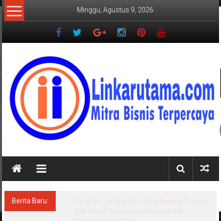
Lompat
Minggu, Agustus 9, 2026
ke
konten
LINKARUTAMA.COM
Mitra
Bisnis
Terpercaya
Berita Baru:
Sensus Ekonomi 2026, Pemprov Lampung:
Pentingnya Data Akurat untuk Kebijakan