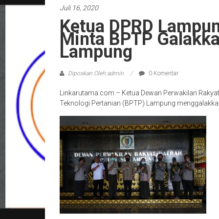
Juli 16, 2020
Ketua DPRD Lampu
Minta BPTP Galakka
Lampung
Diposkan Oleh:admin
0 Komentar
Linkarutama.com – Ketua Dewan Perwakilan Rakyat
Teknologi Pertanian (BPTP) Lampung menggalakkan