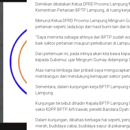
Demikian dikatakan Ketua DPRD Provinsi Lampung 
Kementrian Pertanian BPTP Lampung, di ruang kerj
Menurut Ketua DPRD Provinsi Lampung Mingrum Gu
pertanian seperti, lada,kopi dan hasil bumi lain dari
“Saya meminta sebagai ahlinya dari BPTP sudah w
baik sektor pertanian maupun perkebunan di Lamp
Dari pertemuan ini, pada intinya akan kita bawa k
kepada Gubernur, ujar Mingrum Gumay didampingi S
Atas nama lembaga dan pribadi saya mengucapkan 
membangun dan mendukung kemajuan sektor pertan
Sementara, dalam kunjungan kerja BPTP Lampung 
Lampung.
Kunjungan tersebut dihadiri Kepala BPTP Lampung W
seksi KDPP BPTP Arfi Irawati, peneliti Bandara Dyah
Dalam kunjungan, dibahas berbagai hal seperti, pe
merah, budidaya cabai, budidaya sayur di pekaranga