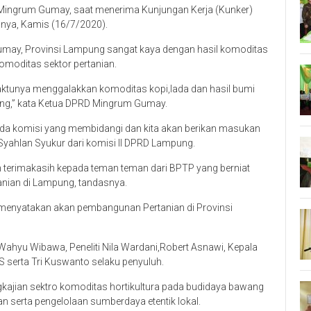
Mingrum Gumay, saat menerima Kunjungan Kerja (Kunker)
anya, Kamis (16/7/2020).
may, Provinsi Lampung sangat kaya dengan hasil komoditas
 komoditas sektor pertanian.
aktunya menggalakkan komoditas kopi,lada dan hasil bumi
ung,” kata Ketua DPRD Mingrum Gumay.
epada komisi yang membidangi dan kita akan berikan masukan
yahlan Syukur dari komisi II DPRD Lampung.
terimakasih kepada teman teman dari BPTP yang berniat
ian di Lampung, tandasnya.
menyatakan akan pembangunan Pertanian di Provinsi
ahyu Wibawa, Peneliti Nila Wardani,Robert Asnawi, Kepala
 S serta Tri Kuswanto selaku penyuluh.
ngkajian sektro komoditas hortikultura pada budidaya bawang
n serta pengelolaan sumberdaya etentik lokal.