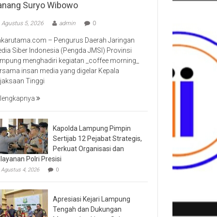
anang Suryo Wibowo
Agustus 5, 2026
admin
0
nkarutama.com – Pengurus Daerah Jaringan
dia Siber Indonesia (Pengda JMSI) Provinsi
mpung menghadiri kegiatan _coffee morning_
rsama insan media yang digelar Kepala
jaksaan Tinggi
lengkapnya
Kapolda Lampung Pimpin
Sertijab 12 Pejabat Strategis,
Perkuat Organisasi dan
layanan Polri Presisi
Agustus 4, 2026
0
Apresiasi Kejari Lampung
Tengah dan Dukungan