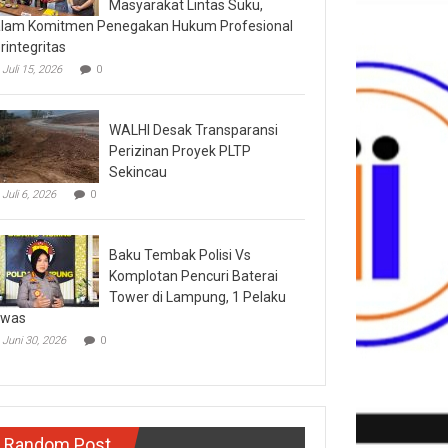
Masyarakat Lintas Suku,
lam Komitmen Penegakan Hukum Profesional
rintegritas
Juli 15, 2026
0
WALHI Desak Transparansi
Perizinan Proyek PLTP
Sekincau
Juli 6, 2026
0
Baku Tembak Polisi Vs
Komplotan Pencuri Baterai
Tower di Lampung, 1 Pelaku
ewas
Juni 30, 2026
0
Random Post