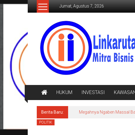
Lompat
Jumat, Agustus 7, 2026
ke
konten
LINKARUTAMA.COM
Mitra
Bisnis
Terpercaya
HUKUM
INVESTASI
KAWASA
Berita Baru:
Megahnya Ngaben Massal Bali
POLITIK