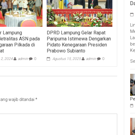
D
Li
Me
ur Lampung
DPRD Lampung Gelar Rapat
La
etralitas ASN pada
Paripurna Istimewa Dengarkan
be
araan Pilkada di
Pidato Kenegaraan Presiden
Ke
at
Prabowo Subianto
 2, 2024
admin
0
Agustus 15, 2025
admin
0
Se
Pe
ang wajib ditandai
*