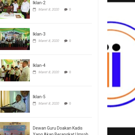
Iklan-2
Maret 8, 2020
0
Iklan-3
Maret 8, 2020
0
Iklan-4
Maret 8, 2020
0
Iklan-5
Maret 8, 2020
0
Dewan Guru Doakan Kadis
Yang Akan Berangkat Umroh