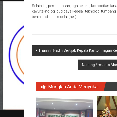
Selain itu, pembahasan juga seperti, komoditas ta
kayu,teknologi budidaya kedelai, teknologi tumpa
benih padi dan kedelai.(her)
Navigasi
Thamrin Hadiri Sertijab Kepala Kantor Imigari Ke
pos
Nanang Ermanto Mon
Mungkin Anda Menyukai