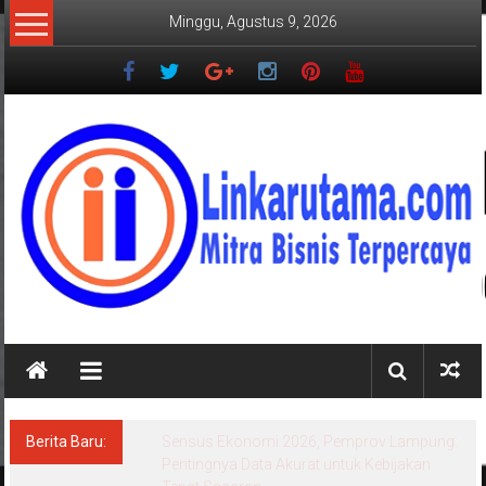
Lompat
Minggu, Agustus 9, 2026
ke
konten
LINKARUTAMA.COM
Mitra
Bisnis
Terpercaya
Berita Baru:
Sensus Ekonomi 2026, Pemprov Lampung:
Pentingnya Data Akurat untuk Kebijakan