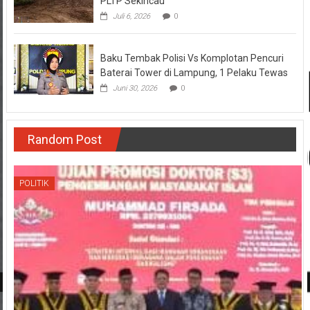
PLTP Sekincau
Juli 6, 2026
0
Baku Tembak Polisi Vs Komplotan Pencuri
Baterai Tower di Lampung, 1 Pelaku Tewas
Juni 30, 2026
0
Random Post
POLITIK