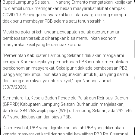
itu diambil untuk meringankan beban masyarakat akibat dampak
COVID-19. Sehingga masyarakat kecil atau warga kurang mampu
tidak perlu membayar PBB selama satu tahun terakhir.
Meski berpotensi kehilangan pendapatan pajak daerah, namun
pembebasan tersebut diharapkan bisa memulihkan ekonomi
masyarakat kecil yang terdampak korona.
“Pemerintah Kabupaten Lampung Selatan tidak akan mengalami
kerugian. Karena sejatinya pembebasan PBB ini untuk memulihkan
perekonomian masyarakat. Sekalipun tidak ada pembebasan PBB,
uang yang terkumpul pun akan digunakan untuk tujuan yang sama.
Jadi uang dari rakyat ya untuk rakyat,” ujar Nanang, Jumat
(30/7/2020).
Sementara itu, Kepala Badan Pengelola Pajak dan Retribusi Daerah
(BPPRD) Kabupaten Lampung Selatan, Burhanudin menjelaskan,
dari total 384.268 wajib pajak (WP) di Lampung Selatan, ada 292.546
WP yang dibebaskan dari biaya PBB.
Dia menyebut, PBB yang digratiskan adalah PBB yang dikenakan
kepada masyarakat kecil dengan nilai kewajiban PBB Rp. 0 sampai
dengan Rp. 30.000.