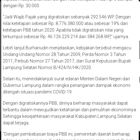
“Jadi Wajib Pajak yang digratiskan sebanyak 292.546 WP. Dengan
nilai ketetapan sebesar Rp. 8.776.380.000 atau sebesar 19% dari
ketetapan PBB tahun 2020. Apabila tidak digratiskan nilai yang
terkumpul sebesar Rp. 46.126.229.214 dari 384.268 WP,” ujarnya.
Lebih lanjut Burhanudin menjelaskan, kebijakan tersebut mengacu
Undang-Undang Nomor 28 Tahun 2009, Perda Nomor 3 Tahun
2011, Perbub Nomor 27 Tahun 2017, dan Surat Keputusan Bupati
Lampung Selatan Nomor B/424/IV/HK/2020.
Selain itu, menindaklanjuti surat edaran Menteri Dalam Negeri dan
Gubernur Lampung dalam rangka penanganan dampak ekonomi
ditengah situasi pandemi COVID-19.
Dengan digratiskannya PBB, dirinya berharap masyarakat dapat
terbantu dalam mewujudkan ketahanan dan pemulihan ekonominya.
Sehingga kesejahteraan masyarakat Kabupaten Lampung Selatan
dapat terjaga.
“Dengan pembebasan biaya PBB ini, pemerintah daerah berharap
adanya pembangunan di sektor perekonomian masyarakat. Bukan