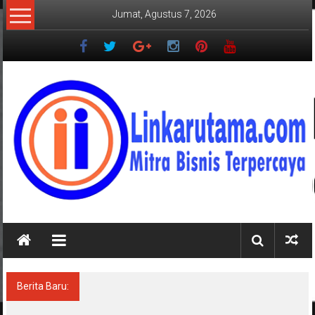
Lompat
Jumat, Agustus 7, 2026
ke
konten
LINKARUTAMA.COM
Mitra
Bisnis
Terpercaya
Berita Baru:
Diarak di Atas Bade 24 Meter, Bupati Radityo
Egi Bawa Mimpi Besar Balinuraga Jadi