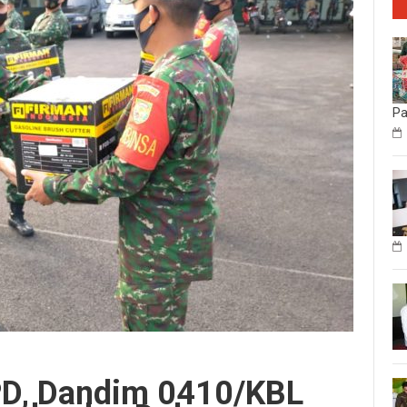
P
PD, Dandim 0410/KBL