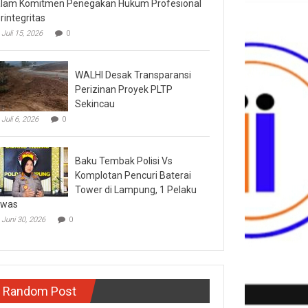
lam Komitmen Penegakan Hukum Profesional
rintegritas
Juli 15, 2026
0
WALHI Desak Transparansi
Perizinan Proyek PLTP
Sekincau
Juli 6, 2026
0
Baku Tembak Polisi Vs
Komplotan Pencuri Baterai
Tower di Lampung, 1 Pelaku
ewas
Juni 30, 2026
0
Random Post