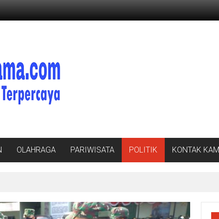
N
OLAHRAGA
PARIWISATA
POLITIK
KONTAK KAM
a Pengurus PWI Lampung Mengaku Diancam Tetangga