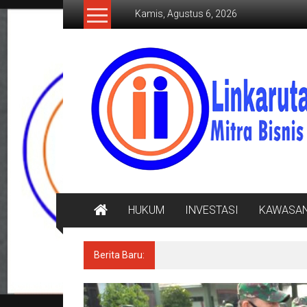
Lompat
Kamis, Agustus 6, 2026
ke
konten
LINKARUTAMA.COM
Mitra
Bisnis
Terpercaya
HUKUM
INVESTASI
KAWASA
Berita Baru:
Ditegur Baik Baik, Keluarg