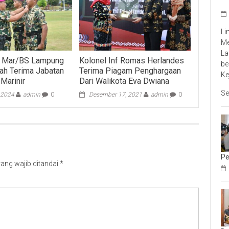
Li
Me
La
 4 Mar/BS Lampung
Kolonel Inf Romas Herlandes
be
ah Terima Jabatan
Terima Piagam Penghargaan
Ke
 Marinir
Dari Walikota Eva Dwiana
Se
 2024
admin
0
Desember 17, 2021
admin
0
Pe
ang wajib ditandai
*