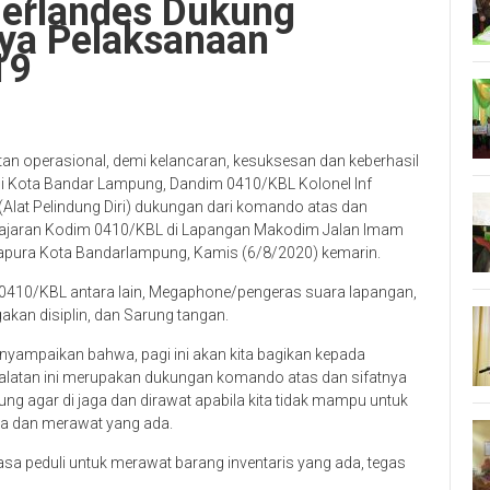
Herlandes Dukung
ya Pelaksanaan
19
n operasional, demi kelancaran, kesuksesan dan keberhasil
i Kota Bandar Lampung, Dandim 0410/KBL Kolonel Inf
lat Pelindung Diri) dukungan dari komando atas dan
 jajaran Kodim 0410/KBL di Lapangan Makodim Jalan Imam
pura Kota Bandarlampung, Kamis (6/8/2020) kemarin.
 0410/KBL antara lain, Megaphone/pengeras suara lapangan,
akan disiplin, dan Sarung tangan.
yampaikan bahwa, pagi ini akan kita bagikan kepada
alatan ini merupakan dukungan komando atas dan sifatnya
ng agar di jaga dan dirawat apabila kita tidak mampu untuk
a dan merawat yang ada.
a peduli untuk merawat barang inventaris yang ada, tegas