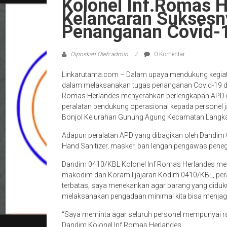
Kolonel Inf.Romas 
Kelancaran Suksesn
Penanganan Covid-
Diposkan Oleh:admin
0 Komentar
Linkarutama.com – Dalam upaya mendukung kegiata
dalam melaksanakan tugas penanganan Covid-19 d
Romas Herlandes menyerahkan perlengkapan APD (A
peralatan pendukung operasional kepada personel
Bonjol Kelurahan Gunung Agung Kecamatan Langka
Adapun peralatan APD yang dibagikan oleh Dandim
Hand Sanitizer, masker, ban lengan pengawas peneg
Dandim 0410/KBL Kolonel Inf Romas Herlandes men
makodim dan Koramil jajaran Kodim 0410/KBL, per
terbatas, saya menekankan agar barang yang diduku
melaksanakan pengadaan minimal kita bisa menjag
“Saya meminta agar seluruh personel mempunyai ras
Dandim Kolonel Inf.Romas Herlandes.