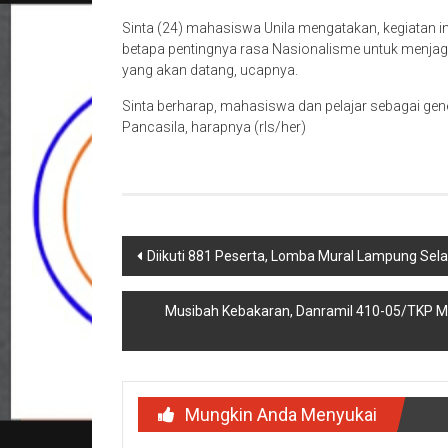
Sinta (24) mahasiswa Unila mengatakan, kegiatan 
betapa pentingnya rasa Nasionalisme untuk menjaga
yang akan datang, ucapnya.
Sinta berharap, mahasiswa dan pelajar sebagai gene
Pancasila, harapnya (rls/her)
Navigasi
Diikuti 881 Peserta, Lomba Mural Lampung Sela
pos
Musibah Kebakaran, Danramil 410-05/TKP M
Mungkin Anda Menyukai