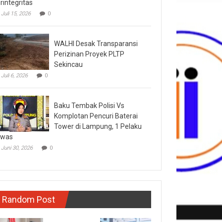
rintegritas
Juli 15, 2026
0
WALHI Desak Transparansi
Perizinan Proyek PLTP
Sekincau
Juli 6, 2026
0
Baku Tembak Polisi Vs
Komplotan Pencuri Baterai
Tower di Lampung, 1 Pelaku
ewas
Juni 30, 2026
0
Random Post