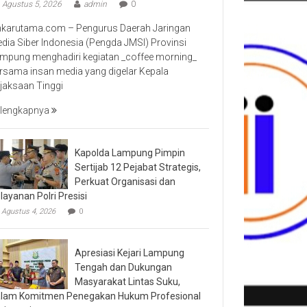
Agustus 5, 2026
admin
0
nkarutama.com – Pengurus Daerah Jaringan
dia Siber Indonesia (Pengda JMSI) Provinsi
mpung menghadiri kegiatan _coffee morning_
rsama insan media yang digelar Kepala
jaksaan Tinggi
lengkapnya
Kapolda Lampung Pimpin
Sertijab 12 Pejabat Strategis,
Perkuat Organisasi dan
layanan Polri Presisi
Agustus 4, 2026
0
Apresiasi Kejari Lampung
Tengah dan Dukungan
Masyarakat Lintas Suku,
lam Komitmen Penegakan Hukum Profesional