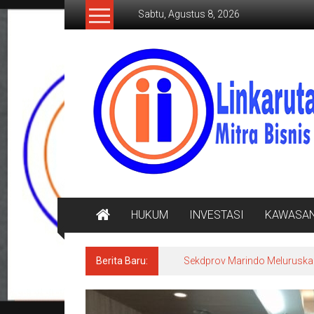
Lompat
Sabtu, Agustus 8, 2026
ke
konten
LINKARUTAMA.COM
Mitra
Bisnis
Terpercaya
HUKUM
INVESTASI
KAWASA
Berita Baru:
Sekdprov Marindo Meluruska