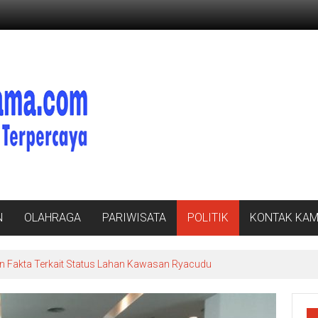
N
OLAHRAGA
PARIWISATA
POLITIK
KONTAK KAM
n Fakta Terkait Status Lahan Kawasan Ryacudu