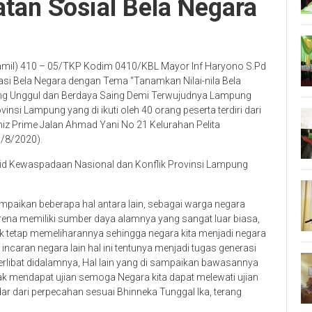
atan Sosial Bela Negara
amil) 410 – 05/TKP Kodim 0410/KBL Mayor Inf Haryono S.Pd
asi Bela Negara dengan Tema “Tanamkan Nilai-nila Bela
ng Unggul dan Berdaya Saing Demi Terwujudnya Lampung
nsi Lampung yang di ikuti oleh 40 orang peserta terdiri dari
z Prime Jalan Ahmad Yani No 21 Kelurahan Pelita
/8/2020).
Kabid Kewaspadaan Nasional dan Konflik Provinsi Lampung
paikan beberapa hal antara lain, sebagai warga negara
rena memiliki sumber daya alamnya yang sangat luar biasa,
tuk tetap memeliharannya sehingga negara kita menjadi negara
ncaran negara lain hal ini tentunya menjadi tugas generasi
 terlibat didalamnya, Hal lain yang di sampaikan bawasannya
ak mendapat ujian semoga Negara kita dapat melewati ujian
r dari perpecahan sesuai Bhinneka Tunggal Ika, terang