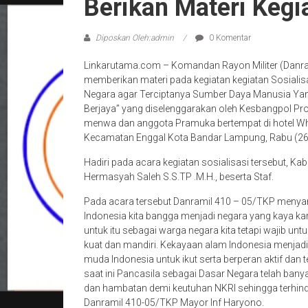
Berikan Materi Kegi
Diposkan Oleh:admin
0 Komentar
Linkarutama.com – Komandan Rayon Militer (Danr
memberikan materi pada kegiatan kegiatan Sosialis
Negara agar Terciptanya Sumber Daya Manusia Ya
Berjaya” yang diselenggarakan oleh Kesbangpol Provi
menwa dan anggota Pramuka bertempat di hotel Whi
Kecamatan Enggal Kota Bandar Lampung, Rabu (26
Hadiri pada acara kegiatan sosialisasi tersebut, 
Hermasyah Saleh S.S.TP .M.H., beserta Staf.
Pada acara tersebut Danramil 410 – 05/TKP menyam
Indonesia kita bangga menjadi negara yang kaya ka
untuk itu sebagai warga negara kita tetapi wajib un
kuat dan mandiri. Kekayaan alam Indonesia menjadi i
muda Indonesia untuk ikut serta berperan aktif dan
saat ini Pancasila sebagai Dasar Negara telah bany
dan hambatan demi keutuhan NKRI sehingga terhinda
Danramil 410-05/TKP Mayor Inf Haryono.