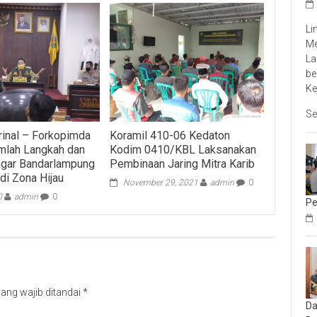
Li
Me
La
be
Ke
Se
rinal – Forkopimda
Koramil 410-06 Kedaton
mlah Langkah dan
Kodim 0410/KBL Laksanakan
agar Bandarlampung
Pembinaan Jaring Mitra Karib
di Zona Hijau
November 29, 2021
admin
0
0
admin
0
Pe
ang wajib ditandai
*
Da