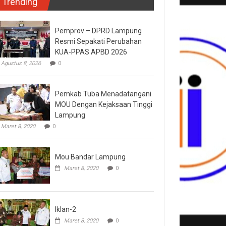
Trending
Pemprov – DPRD Lampung
Resmi Sepakati Perubahan
KUA-PPAS APBD 2026
Agustus 8, 2026
0
Pemkab Tuba Menadatangani
MOU Dengan Kejaksaan Tinggi
Lampung
Maret 8, 2020
0
Mou Bandar Lampung
Maret 8, 2020
0
Iklan-2
Maret 8, 2020
0