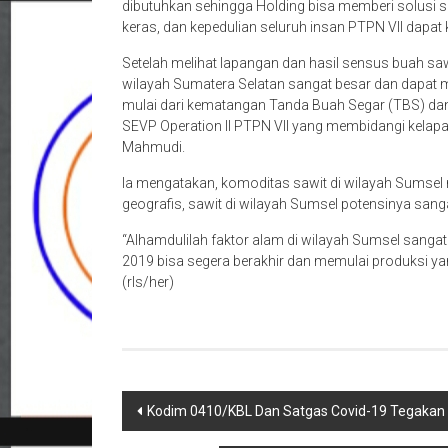
dibutuhkan sehingga Holding bisa memberi solusi 
keras, dan kepedulian seluruh insan PTPN VII dapat k
Setelah melihat lapangan dan hasil sensus buah sa
wilayah Sumatera Selatan sangat besar dan dapat
mulai dari kematangan Tanda Buah Segar (TBS) da
SEVP Operation II PTPN VII yang membidangi kelap
Mahmudi.
Ia mengatakan, komoditas sawit di wilayah Sumsel
geografis, sawit di wilayah Sumsel potensinya sang
“Alhamdulilah faktor alam di wilayah Sumsel sang
2019 bisa segera berakhir dan memulai produksi yang
(rls/her)
Navigasi
Kodim 0410/KBL Dan Satgas Covid-19 Tegakan 
pos