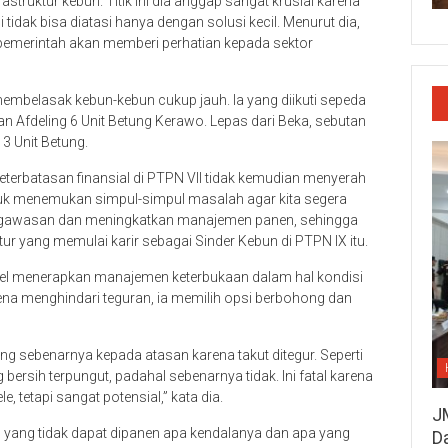
struktur kebun. Titik ini dia anggap sangat krusial karena
idak bisa diatasi hanya dengan solusi kecil. Menurut dia,
emerintah akan memberi perhatian kepada sektor
membelasak kebun-kebun cukup jauh. Ia yang diikuti sepeda
an Afdeling 6 Unit Betung Kerawo. Lepas dari Beka, sebutan
 3 Unit Betung.
eterbatasan finansial di PTPN VII tidak kemudian menyerah
ntuk menemukan simpul-simpul masalah agar kita segera
 pengawasan dan meningkatkan manajemen panen, sehingga
tur yang memulai karir sebagai Sinder Kebun di PTPN IX itu.
l menerapkan manajemen keterbukaan dalam hal kondisi
 karena menghindari teguran, ia memilih opsi berbohong dan
 sebenarnya kepada atasan karena takut ditegur. Seperti
 bersih terpungut, padahal sebenarnya tidak. Ini fatal karena
tetapi sangat potensial,” kata dia.
J
al yang tidak dapat dipanen apa kendalanya dan apa yang
D