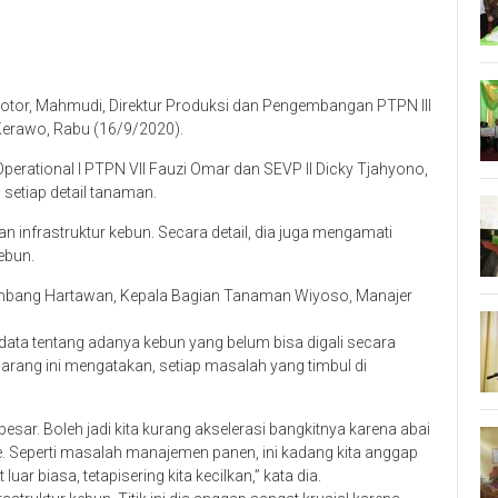
or, Mahmudi, Direktur Produksi dan Pengembangan PTPN III
 Kerawo, Rabu (16/9/2020).
Operational I PTPN VII Fauzi Omar dan SEVP II Dicky Tjahyono,
etiap detail tanaman.
infrastruktur kebun. Secara detail, dia juga mengamati
ebun.
Bambang Hartawan, Kepala Bagian Tanaman Wiyoso, Manajer
ata tentang adanya kebun yang belum bisa digali secara
rang ini mengatakan, setiap masalah yang timbul di
esar. Boleh jadi kita kurang akselerasi bangkitnya karena abai
e. Seperti masalah manajemen panen, ini kadang kita anggap
uar biasa, tetapisering kita kecilkan,” kata dia.