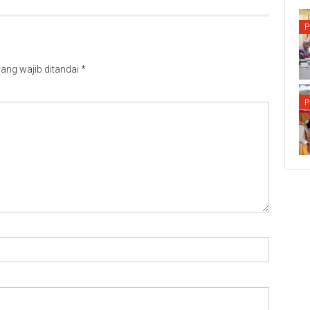
P
ang wajib ditandai
*
P