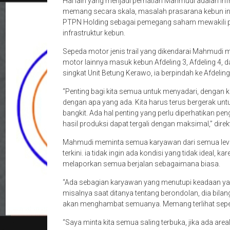
Hal lain yang menjadi perhatian Mahmudi adalah infra
memang secara skala, masalah prasarana kebun ini t
PTPN Holding sebagai pemegang saham mewakili p
infrastruktur kebun.
Sepeda motor jenis trail yang dikendarai Mahmudi 
motor lainnya masuk kebun Afdeling 3, Afdeling 4, d
singkat Unit Betung Kerawo, ia berpindah ke Afdeling
“Penting bagi kita semua untuk menyadari, dengan k
dengan apa yang ada. Kita harus terus bergerak u
bangkit. Ada hal penting yang perlu diperhatikan
hasil produksi dapat tergali dengan maksimal,” direk
Mahmudi meminta semua karyawan dari semua leve
terkini. ia tidak ingin ada kondisi yang tidak ideal,
melaporkan semua berjalan sebagaimana biasa.
“Ada sebagian karyawan yang menutupi keadaan yang
misalnya saat ditanya tentang berondolan, dia bilang
akan menghambat semuanya. Memang terlihat sepele, 
“Saya minta kita semua saling terbuka, jika ada are