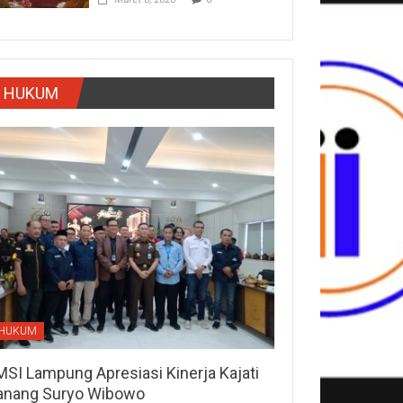
HUKUM
HUKUM
MSI Lampung Apresiasi Kinerja Kajati
anang Suryo Wibowo