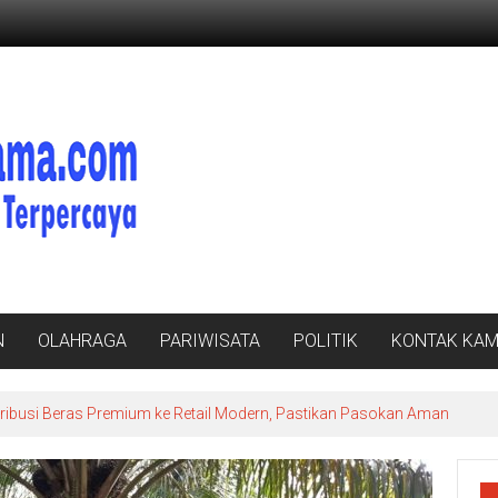
N
OLAHRAGA
PARIWISATA
POLITIK
KONTAK KAM
ibusi Beras Premium ke Retail Modern, Pastikan Pasokan Aman