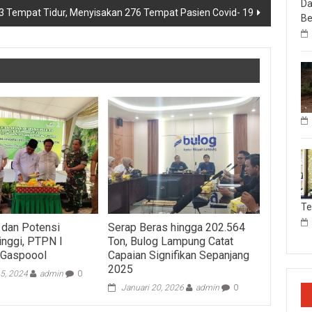
Da
83 Tempat Tidur, Menyisakan 276 Tempat Pasien Covid- 19
Be
T
 dan Potensi
Serap Beras hingga 202.564
inggi, PTPN I
Ton, Bulog Lampung Catat
 Gaspoool
Capaian Signifikan Sepanjang
2025
5, 2024
admin
0
Januari 20, 2026
admin
0