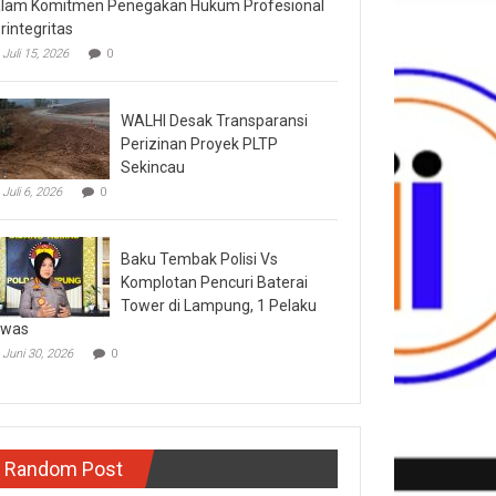
lam Komitmen Penegakan Hukum Profesional
rintegritas
Juli 15, 2026
0
WALHI Desak Transparansi
Perizinan Proyek PLTP
Sekincau
Juli 6, 2026
0
Baku Tembak Polisi Vs
Komplotan Pencuri Baterai
Tower di Lampung, 1 Pelaku
ewas
Juni 30, 2026
0
Random Post