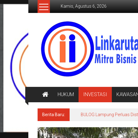
Lompat
Kamis, Agustus 6, 2026
ke
konten
LINKARUTAMA.COM
Mitra
Bisnis
Terpercaya
HUKUM
INVESTASI
KAWASA
Berita Baru:
BULOG Lampung Perluas Distr