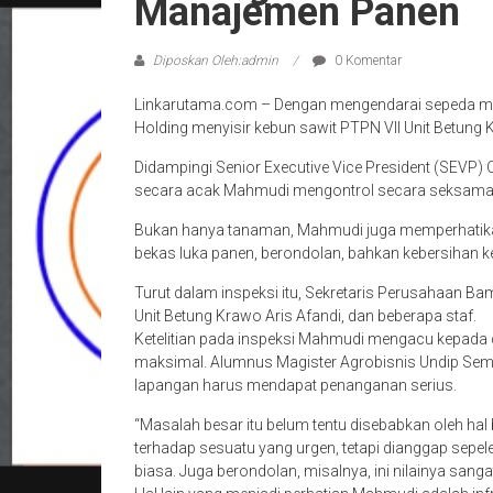
Manajemen Panen
Diposkan Oleh:admin
0 Komentar
Linkarutama.com – Dengan mengendarai sepeda mot
Holding menyisir kebun sawit PTPN VII Unit Betung
Didampingi Senior Executive Vice President (SEVP) 
secara acak Mahmudi mengontrol secara seksama s
Bukan hanya tanaman, Mahmudi juga memperhatikan 
bekas luka panen, berondolan, bahkan kebersihan k
Turut dalam inspeksi itu, Sekretaris Perusahaan 
Unit Betung Krawo Aris Afandi, dan beberapa staf.
Ketelitian pada inspeksi Mahmudi mengacu kepada d
maksimal. Alumnus Magister Agrobisnis Undip Sema
lapangan harus mendapat penanganan serius.
“Masalah besar itu belum tentu disebabkan oleh hal b
terhadap sesuatu yang urgen, tetapi dianggap sepel
biasa. Juga berondolan, misalnya, ini nilainya sangat l