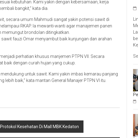
sesuai kebutuhan. Kami yakin dengan kebersamaan, kerja
embali bangkit,” kata dia.
Li
wit, secara umum Mahmudi sangat yakin potensi sawit di
Me
 melampaui RKAP. Ia mewanti-wanti agar manajemen panen
La
n memungut brondolan ditingkatkan.
be
a sawit fauzi Omar menyambut baik kunjungan dan arahan
Ke
Se
 menjadi perhatian khusus manjemen PTPN VII. Secara
at baik dengan curah hujan yang cukup.
at mendukung untuk sawit. Kami yakin imbas kemarau panjang
 lebih baik,” kata mantan General Manajer PTPN VI itu.
Pe
Protokol Kesehatan Di Mall MBK Kedaton