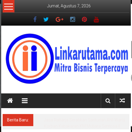
Lompat
Jumat, Agustus 7, 2026
ke
konten
LINKARUTAMA.COM
Mitra
Bisnis
Terpercaya
Berita Baru:
Jasa Raharja Serahkan Santunan Ahli Waris
Korban Kebakaran KM Mutiara Sentosa II