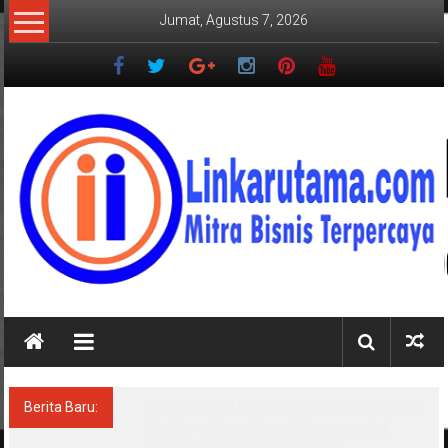
Lompat
Jumat, Agustus 7, 2026
ke
konten
LINKARUTAMA.COM
Mitra
Bisnis
Terpercaya
Berita Baru:
Diarak di Atas Bade 24 Meter, Bupati Radityo
Egi Bawa Mimpi Besar Balinuraga Jadi