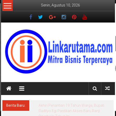
Lompat
Senin, Agustus 10, 2026
ke
konten
LINKARUTAMA.COM
Mitra
Bisnis
Terpercaya
Berita Baru:
Akhiri Penantian 19 Tahun Warga, Bupati
Radityo Egi Pastikan Akses Baru Ranji