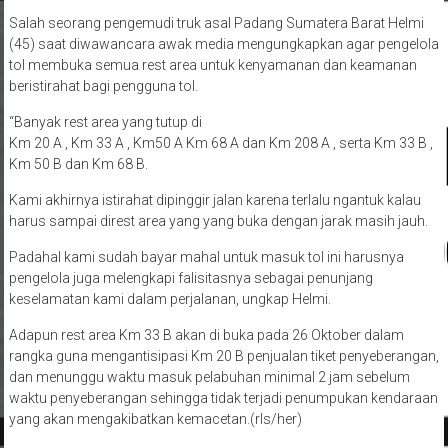
Salah seorang pengemudi truk asal Padang Sumatera Barat Helmi
(45) saat diwawancara awak media mengungkapkan agar pengelola
tol membuka semua rest area untuk kenyamanan dan keamanan
beristirahat bagi pengguna tol.
“Banyak rest area yang tutup di
Km 20 A , Km 33 A , Km50 A Km 68 A dan Km 208 A , serta Km 33 B ,
Km 50 B dan Km 68 B.
Kami akhirnya istirahat dipinggir jalan karena terlalu ngantuk kalau
harus sampai direst area yang yang buka dengan jarak masih jauh.
Padahal kami sudah bayar mahal untuk masuk tol ini harusnya
pengelola juga melengkapi falisitasnya sebagai penunjang
keselamatan kami dalam perjalanan, ungkap Helmi.
Adapun rest area Km 33 B akan di buka pada 26 Oktober dalam
rangka guna mengantisipasi Km 20 B penjualan tiket penyeberangan,
dan menunggu waktu masuk pelabuhan minimal 2 jam sebelum
waktu penyeberangan sehingga tidak terjadi penumpukan kendaraan
yang akan mengakibatkan kemacetan.(rls/her)