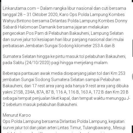
Linkarutama.com – Dalam rangka libur nasional dan cuti bersama
tanggal 28 – 31 Oktober 2020, Karo Ops Polda Lampung Kombes
Wahyu Bintono bersama Dirlantas Polda Lampung Kombes Donny
Sabardi Halomoan Damanik bersama jajaran melakukan
pengecekan Pos Pam di Pelabuhan Bakauheni, Lampung Selatan
dan survei jalur tol kesiapan hari libur panjang nasional dari mulai
perbatasan Jembatan Sungai Sodong kilometer 253 A dan B
Sumatera Selatan hingga ke pintu masuk tol pelabuhan Bakauheni,
pada Sabtu (24/10/2020) pagi hingga menjelang malam.
Beberapa pantauan awak media disepanjang jalan tol dari Km 253
jembatan Sungai Sodong Sumatera Selatan sampai Pelabuhan
Bakauheni, dari 17 rest area yang ada hanya 9 rest area yang dibuka
yakni 215B, 234A, 87A, 87 B, 116 A, 116 B, 163 A, 172 B dan Km 20 B
sebagai tempat penjualan tiket kapal, dan tempat waktu menunggu J-
2 sebelum masuk pelabuhan Bakauheni.
Menurut Karoo
Ops Polda Lampung bersama Dirlantas Polda Lampung, kegiatan
survei jalur tol dan jalan arteri Lintas Timur, Tulangbawang , Mesuji