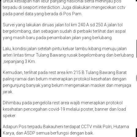
untuk kesiapan hari libur panjang nasional serta meninjau pos
terpadu di seaport interdiction. Juga dilakukan mengecekan cctv
pada panel data yang berada di Pos Pam.
Survei yang lakukan diruas jalan tol km 240 A sd 250 A jalan tol
bergelombang, dan sebagian sudah di perbaiki terlihat dari aspal
yang masih baru pada penambalan jalan yang berlubang.
Lalu, kondisi jalan setelah pintu keluar lambu kibang menuju jalan
arteri lintas timur Tulang Bawang rusak begelombang dan berlubang
,sepanjang 3 Km.
Kemudian, terlihat pada rest area km 215 B Tulang Bawang Barat
paling ramai dan belum menerapkan protokol kesehatan dengan
pengunjung banyak yang belum mengenakan masker dan menjaga
jarak.
Dihimbau pada pengelola rest area wajib menerapkan protokol
kesehatan pencegahan covid-19 melalui poster, banner dan load
speker.
Adapun Pos terpadu Bakauheni terdapat CCTV milik Polri, Hutama
Karya, dan ASDP semua berfungsi dengan baik.