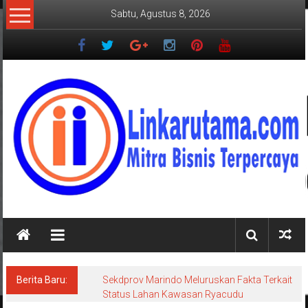
Lompat
Sabtu, Agustus 8, 2026
ke
konten
LINKARUTAMA.COM
Mitra
Bisnis
Terpercaya
Berita Baru:
Sekdprov Marindo Meluruskan Fakta Terkait
Status Lahan Kawasan Ryacudu