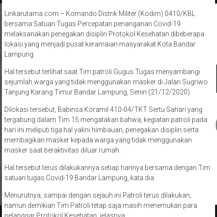
Linkarutama.com – Komando Distrik Militer (Kodim) 0410/KBL
bersama Satuan Tugas Percepatan penanganan Covid-19
melaksanakan penegakan disiplin Protokol Kesehatan dibeberapa
lokasi yang menjadi pusat keramaian masyarakat Kota Bandar
Lampung.
Hal tersebut terlihat saat Tim patroli Gugus Tugas menyambangi
sejumlah warga yang tidak menggunakan masker di Jalan Sugriwo
Tanjung Karang Timur Bandar Lampung, Senin (21/12/2020).
Dilokasi tersebut, Babinsa Koramil 410-04/TKT Sertu Sahari yang
tergabung dalam Tim 15 mengatakan bahwa, kegiatan patroli pada
hari ini meliputi tiga hal yakni himbauan, penegakan disiplin serta
membagikan masker kepada warga yang tidak menggunakan
masker saat beraktivitas diluar rumah.
Hal tersebut terus dilakukannya setiap harinya bersama dengan Tim
satuan tugas Covid-19 Bandar Lampung, kata dia.
Menurutnya, sampai dengan sejauh ini Patroli terus dilakukan,
namun demikian Tim Patroli tetap saja masih menemukan para
pelanggar Protokol Kesehatan, jelasnya.