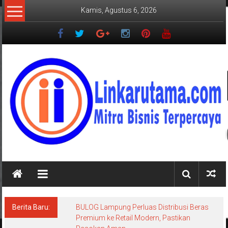
Lompat
Kamis, Agustus 6, 2026
ke
konten
LINKARUTAMA.COM
Mitra
Bisnis
Terpercaya
Berita Baru:
BULOG Lampung Perluas Distribusi Beras
Premium ke Retail Modern, Pastikan