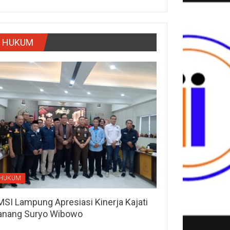
HUKUM
HUKUM
MSI Lampung Apresiasi Kinerja Kajati
anang Suryo Wibowo