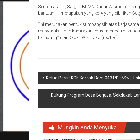
Sementara itu, Satgas BUMN Dadar Wismoko meng
bantuan ini merupakan yang ke’ 4 yang dibirikan 
“Ini merupakan bentuk sumbangsih atas kerjasama 
masyarakat, dan kami akan terus memberi dukung
Lampung,” ujar Dadar Wismoko.(rls/her)
Navigasi
Ketua Persit KCK Korcab Rem 043 PD II/Swj l 
pos
Dukung Program Desa Berjaya, Sekdakab L
Mungkin Anda Menyukai