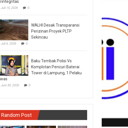
rintegritas
Juli 15, 2026
0
WALHI Desak Transparansi
Perizinan Proyek PLTP
Sekincau
Juli 6, 2026
0
Baku Tembak Polisi Vs
Komplotan Pencuri Baterai
Tower di Lampung, 1 Pelaku
ewas
Juni 30, 2026
0
Random Post