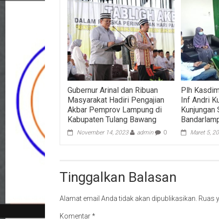
Gubernur Arinal dan Ribuan
Plh Kasdi
Masyarakat Hadiri Pengajian
Inf Andri 
Akbar Pemprov Lampung di
Kunjungan 
Kabupaten Tulang Bawang
Bandarlam
November 14, 2023
admin
0
Maret 5, 2
Tinggalkan Balasan
Alamat email Anda tidak akan dipublikasikan.
Ruas y
Komentar
*