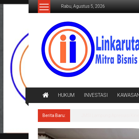
Lompat
Rabu, Agustus 5, 2026
ke
konten
LINKARUTAMA.COM
Mitra
Bisnis
Terpercaya
HUKUM
INVESTASI
KAWASA
Berita Baru:
Bupati Egi Tinggalkan Aula, P