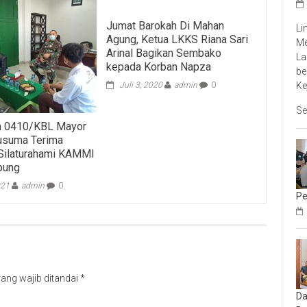
Jumat Barokah Di Mahan
Li
Agung, Ketua LKKS Riana Sari
Me
Arinal Bagikan Sembako
La
kepada Korban Napza
be
Ke
Juli 3, 2020
admin
0
Se
m 0410/KBL Mayor
Kusuma Terima
Silaturahami KAMMI
pung
021
admin
0
Pe
ang wajib ditandai
*
Da