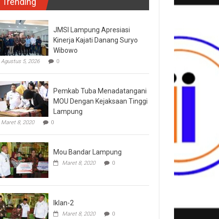
Trending
JMSI Lampung Apresiasi
Kinerja Kajati Danang Suryo
Wibowo
Agustus 5, 2026
0
Pemkab Tuba Menadatangani
MOU Dengan Kejaksaan Tinggi
Lampung
Maret 8, 2020
0
Mou Bandar Lampung
Maret 8, 2020
0
Iklan-2
Maret 8, 2020
0