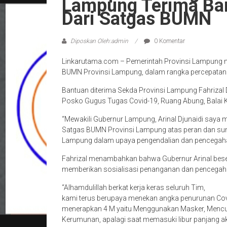
Lampung Terima Ba
Dari Satgas BUMN
Diposkan Oleh:admin
0 Komentar
Linkarutama.com – Pemerintah Provinsi Lampung m
BUMN Provinsi Lampung, dalam rangka percepatan
Bantuan diterima Sekda Provinsi Lampung Fahrizal D
Posko Gugus Tugas Covid-19, Ruang Abung, Balai K
“Mewakili Gubernur Lampung, Arinal Djunaidi saya 
Satgas BUMN Provinsi Lampung atas peran dan su
Lampung dalam upaya pengendalian dan pencegahan 
Fahrizal menambahkan bahwa Gubernur Arinal beser
memberikan sosialisasi penanganan dan pencegah
“Alhamdulillah berkat kerja keras seluruh Tim,
kami terus berupaya menekan angka penurunan Cov
menerapkan 4 M yaitu Menggunakan Masker, Mencuc
Kerumunan, apalagi saat memasuki libur panjang akhi