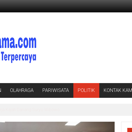
N
OLAHRAGA
PARIWISATA
POLITIK
KONTAK KAM
ilih Bawah Flyover Natar untuk Lantik 12 Pejabat