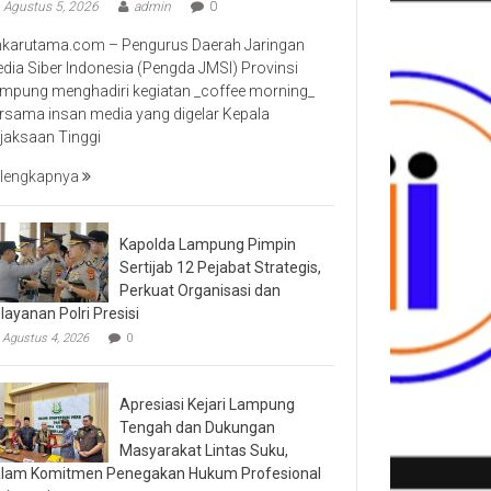
Agustus 5, 2026
admin
0
nkarutama.com – Pengurus Daerah Jaringan
dia Siber Indonesia (Pengda JMSI) Provinsi
mpung menghadiri kegiatan _coffee morning_
rsama insan media yang digelar Kepala
jaksaan Tinggi
lengkapnya
Kapolda Lampung Pimpin
Sertijab 12 Pejabat Strategis,
Perkuat Organisasi dan
layanan Polri Presisi
Agustus 4, 2026
0
Apresiasi Kejari Lampung
Tengah dan Dukungan
Masyarakat Lintas Suku,
lam Komitmen Penegakan Hukum Profesional