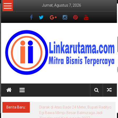
Lompat
Jumat, Agustus 7, 2026
ke
konten
LINKARUTAMA.COM
Mitra
Bisnis
Terpercaya
Berita Baru:
Diarak di Atas Bade 24 Meter, Bupati Radityo
Egi Bawa Mimpi Besar Balinuraga Jadi