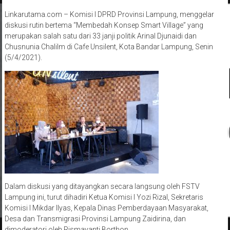
Linkarutama.com – Komisi I DPRD Provinsi Lampung, menggelar
diskusi rutin bertema “Membedah Konsep Smart Village” yang
merupakan salah satu dari 33 janji politik Arinal Djunaidi dan
Chusnunia Chalilm di Cafe Unsilent, Kota Bandar Lampung, Senin
(5/4/2021).
Dalam diskusi yang ditayangkan secara langsung oleh FSTV
Lampung ini, turut dihadiri Ketua Komisi I Yozi Rizal, Sekretaris
Komisi I Mikdar Ilyas, Kepala Dinas Pemberdayaan Masyarakat,
Desa dan Transmigrasi Provinsi Lampung Zaidirina, dan
dimoderatori oleh Rismayanti Borthon.