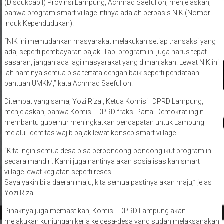
(Disdukcapil) Provinsi Lampung, Achmad Saefulloh, menjelaskan,
bahwa program smart village intinya adalah berbasis NIK (Nomor
Induk Kependudukan).
“NIK ini memudahkan masyarakat melakukan setiap transaksi yang
ada, seperti pembayaran pajak. Tapi program ini juga harus tepat
sasaran, jangan ada lagi masyarakat yang dimanjakan. Lewat NIK ini
lah nantinya semua bisa tertata dengan baik seperti pendataan
bantuan UMKM,” kata Achmad Saefulloh.
Ditempat yang sama, Yozi Rizal, Ketua Komisi I DPRD Lampung,
menjelaskan, bahwa Komisi I DPRD fraksi Partai Demokrat ingin
membantu gubernur meningkatkan pendapatan untuk Lampung
melalui identitas wajib pajak lewat konsep smart village.
“Kita ingin semua desa bisa berbondong-bondong ikut program ini
secara mandiri. Kami juga nantinya akan sosialisasikan smart
village lewat kegiatan seperti reses.
Saya yakin bila daerah maju, kita semua pastinya akan maju,” jelas
Yozi Rizal.
Pihaknya juga memastikan, Komisi I DPRD Lampung akan
melakukan kunjungan kerja ke desa-desa yang sudah melaksanakan