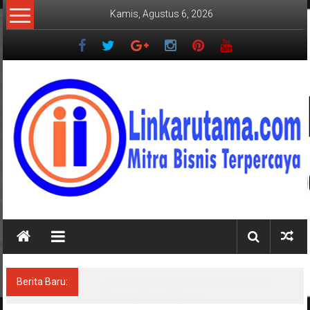
Lompat
Kamis, Agustus 6, 2026
ke
konten
LINKARUTAMA.COM
Mitra
Bisnis
Terpercaya
Berita Baru:
JMSI Lampung Apresiasi Kinerja Kajati
Danang Suryo Wibowo