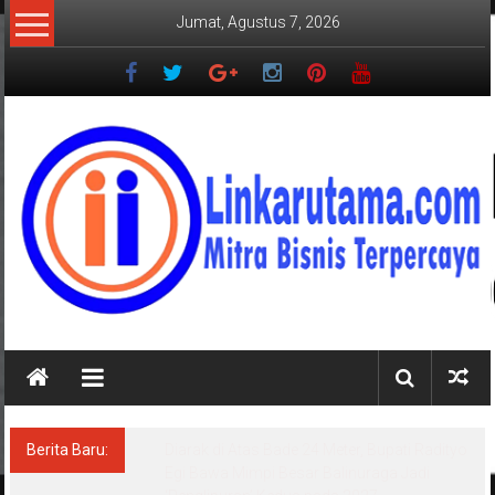
Lompat
Jumat, Agustus 7, 2026
ke
konten
LINKARUTAMA.COM
Mitra
Bisnis
Terpercaya
Berita Baru:
Diarak di Atas Bade 24 Meter, Bupati Radityo
Egi Bawa Mimpi Besar Balinuraga Jadi