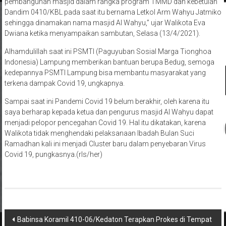
pembangunan masjid dalam rangka program TMMD dan kebetulan
Dandim 0410/KBL pada saat itu bernama Letkol Arm Wahyu Jatmiko
sehingga dinamakan nama masjid Al Wahyu,” ujar Walikota Eva
Dwiana ketika menyampaikan sambutan, Selasa (13/4/2021).
Alhamdulillah saat ini PSMTI (Paguyuban Sosial Marga Tionghoa
Indonesia) Lampung memberikan bantuan berupa Bedug, semoga
kedepannya PSMTI Lampung bisa membantu masyarakat yang
terkena dampak Covid 19, ungkapnya.
Sampai saat ini Pandemi Covid 19 belum berakhir, oleh karena itu
saya berharap kepada ketua dan pengurus masjid Al Wahyu dapat
menjadi pelopor pencegahan Covid 19. Hal itu dikatakan, karena
Walikota tidak menghendaki pelaksanaan Ibadah Bulan Suci
Ramadhan kali ini menjadi Cluster baru dalam penyebaran Virus
Covid 19, pungkasnya.(rls/her)
Navigasi
Babinsa Koramil 410-06/Kedaton Terapkan Prokes di Tempat