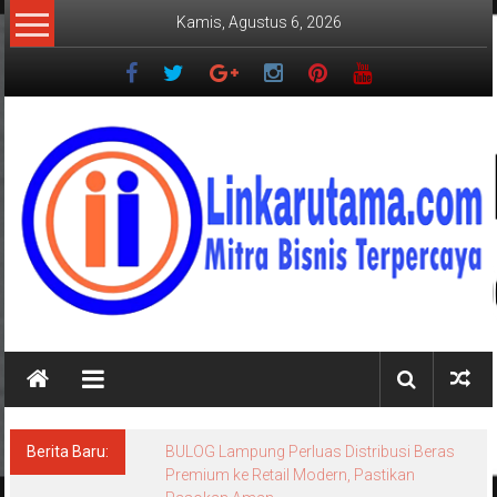
Lompat
Kamis, Agustus 6, 2026
ke
konten
LINKARUTAMA.COM
Mitra
Bisnis
Terpercaya
Berita Baru:
BULOG Lampung Perluas Distribusi Beras
Premium ke Retail Modern, Pastikan