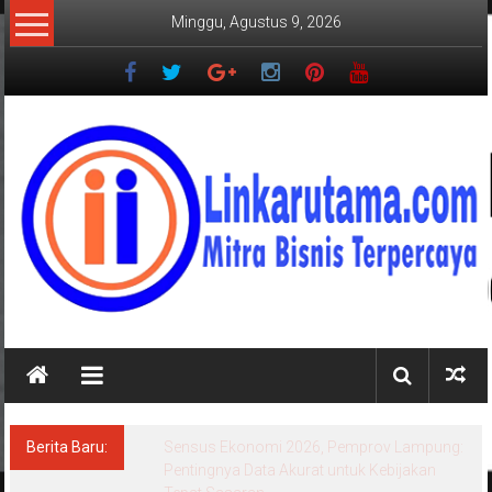
Lompat
Minggu, Agustus 9, 2026
ke
konten
LINKARUTAMA.COM
Mitra
Bisnis
Terpercaya
Berita Baru:
Sensus Ekonomi 2026, Pemprov Lampung:
Pentingnya Data Akurat untuk Kebijakan