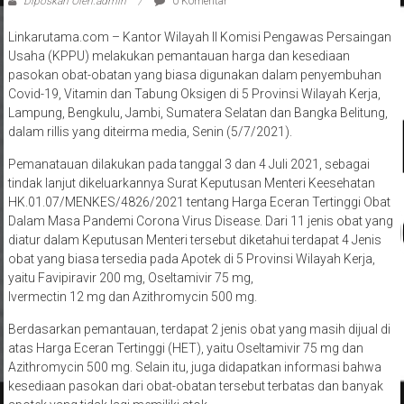
Diposkan Oleh:admin
0 Komentar
Linkarutama.com – Kantor Wilayah II Komisi Pengawas Persaingan
Usaha (KPPU) melakukan pemantauan harga dan kesediaan
pasokan obat-obatan yang biasa digunakan dalam penyembuhan
Covid-19, Vitamin dan Tabung Oksigen di 5 Provinsi Wilayah Kerja,
Lampung, Bengkulu, Jambi, Sumatera Selatan dan Bangka Belitung,
dalam rillis yang diteirma media, Senin (5/7/2021).
Pemanatauan dilakukan pada tanggal 3 dan 4 Juli 2021, sebagai
tindak lanjut dikeluarkannya Surat Keputusan Menteri Keesehatan
HK.01.07/MENKES/4826/2021 tentang Harga Eceran Tertinggi Obat
Dalam Masa Pandemi Corona Virus Disease. Dari 11 jenis obat yang
diatur dalam Keputusan Menteri tersebut diketahui terdapat 4 Jenis
obat yang biasa tersedia pada Apotek di 5 Provinsi Wilayah Kerja,
yaitu Favipiravir 200 mg, Oseltamivir 75 mg,
Ivermectin 12 mg dan Azithromycin 500 mg.
Berdasarkan pemantauan, terdapat 2 jenis obat yang masih dijual di
atas Harga Eceran Tertinggi (HET), yaitu Oseltamivir 75 mg dan
Azithromycin 500 mg. Selain itu, juga didapatkan informasi bahwa
kesediaan pasokan dari obat-obatan tersebut terbatas dan banyak