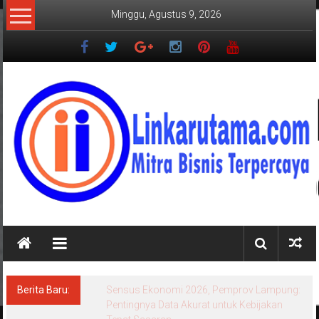
Lompat
Minggu, Agustus 9, 2026
ke
konten
LINKARUTAMA.COM
Mitra
Bisnis
Terpercaya
Berita Baru:
Sensus Ekonomi 2026, Pemprov Lampung:
Pentingnya Data Akurat untuk Kebijakan