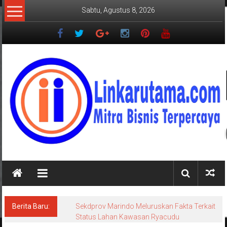
Lompat
Sabtu, Agustus 8, 2026
ke
konten
LINKARUTAMA.COM
Mitra
Bisnis
Terpercaya
Berita Baru:
Megahnya Ngaben Massal Balinuraga,
Tradisi Suci Terbesar di Indonesia yang