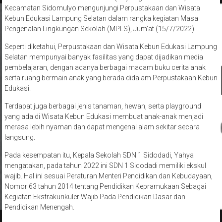
Linkarutama.com – Sekolah Dasar (SD) Negeri 1 Sidodadi,
Kecamatan Sidomulyo mengunjungi Perpustakaan dan Wisata
Kebun Edukasi Lampung Selatan dalam rangka kegiatan Masa
Pengenalan Lingkungan Sekolah (MPLS), Jum’at (15/7/2022).
Seperti diketahui, Perpustakaan dan Wisata Kebun Edukasi Lampung
Selatan mempunyai banyak fasilitas yang dapat dijadikan media
pembelajaran, dengan adanya berbagai macam buku cerita anak
serta ruang bermain anak yang berada didalam Perpustakaan Kebun
Edukasi.
Terdapat juga berbagai jenis tanaman, hewan, serta playground
yang ada di Wisata Kebun Edukasi membuat anak-anak menjadi
merasa lebih nyaman dan dapat mengenal alam sekitar secara
langsung.
Pada kesempatan itu, Kepala Sekolah SDN 1 Sidodadi, Yahya
mengatakan, pada tahun 2022 ini SDN 1 Sidodadi memiliki ekskul
wajib. Hal ini sesuai Peraturan Menteri Pendidikan dan Kebudayaan,
Nomor 63 tahun 2014 tentang Pendidikan Kepramukaan Sebagai
Kegiatan Ekstrakurikuler Wajib Pada Pendidikan Dasar dan