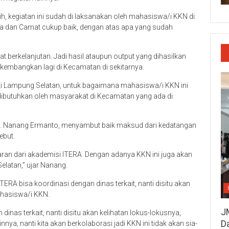
h, kegiatan ini sudah di laksanakan oleh mahasiswa/i KKN di
esa dan Camat cukup baik, dengan atas apa yang sudah
t berkelanjutan. Jadi hasil ataupun output yang dihasilkan
ikembangkan lagi di Kecamatan di sekitarnya.
ti Lampung Selatan, untuk bagaimana mahasiswa/i KKN ini
 dibutuhkan oleh masyarakat di Kecamatan yang ada di
 H. Nanang Ermanto, menyambut baik maksud dari kedatangan
ebut.
ran dari akademisi ITERA. Dengan adanya KKN ini juga akan
atan,” ujar Nanang.
A bisa koordinasi dengan dinas terkait, nanti disitu akan
ahasiswa/i KKN.
J
inas terkait, nanti disitu akan kelihatan lokus-lokusnya,
D
ya, nanti kita akan berkolaborasi jadi KKN ini tidak akan sia-