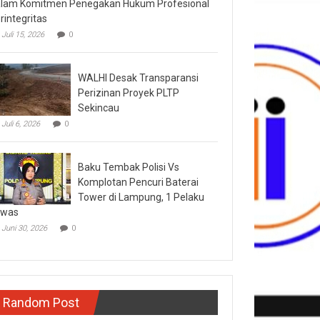
lam Komitmen Penegakan Hukum Profesional
rintegritas
Juli 15, 2026
0
WALHI Desak Transparansi
Perizinan Proyek PLTP
Sekincau
Juli 6, 2026
0
Baku Tembak Polisi Vs
Komplotan Pencuri Baterai
Tower di Lampung, 1 Pelaku
ewas
Juni 30, 2026
0
Random Post