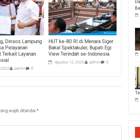
Da
Be
g, Dinsos Lampung
HUT ke-80 RI di Menara Siger
ka Pelayanan
Bakal Spektakuler, Bupati Egi:
 Terkait Layanan
View Terindah se-Indonesia
sial
Agustus 12, 2025
admin
0
, 2023
admin
0
T
ang wajib ditandai
*