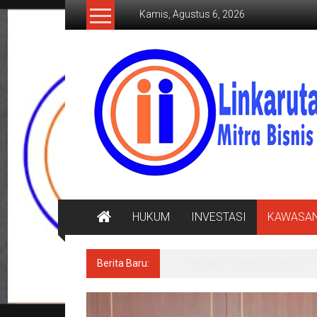
Lompat
Kamis, Agustus 6, 2026
ke
konten
LINKARUTAMA.COM
Mitra
Bisnis
Terpercaya
HUKUM
INVESTASI
KAWASA
Berita Baru:
BULOG Lampung Perluas Distr