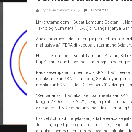
Diposkan Oleh:admin
0 Komentar
Linkarutama.com – Bupati Lampung Selatan, H. Nan
Teknologi Sumatera (ITERA) di ruang kerjanya, Seni
Audiensi tersebut dalam rangka pembahasan koordi
mahasiswa/i ITERA di Kabupaten Lampung Selatan.
Hadir mendampingi Bupati Lampung Selatan, Sekreta
Puji Sukanto dan beberapa jajaran kepala perangkat d
Pada kesempatan itu, pengelola KKN ITERA, Feerze
melaksanakan KKN di Lampung Selatan, yang terseb
melakukan KKN di bulan Desember 2022 dengan juml
“Rencananya ITERA akan kembali melakukan KKN di
tanggal 27 Desember 2022, dengan jumlah mahasisw
disebarkan di 5 Kecamatan yang ada di Lampung Sel
Feerzet Achmad menjelaskan, ada beberapa kegiata
Juni lalu, seperti pencegahan hama tikus, pengelo
atau ikan, pembenihan ikan, pencegahan stunting da