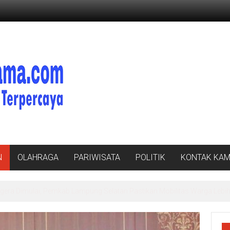
N
OLAHRAGA
PARIWISATA
POLITIK
KONTAK KAM
ibusi Beras Premium ke Retail Modern, Pastikan Pasokan Aman