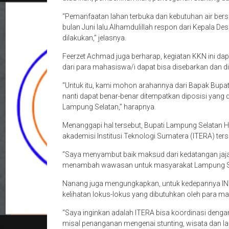
“Pemanfaatan lahan terbuka dan kebutuhan air bersi
bulan Juni lalu.Alhamdulillah respon dari Kepala D
dilakukan,” jelasnya.
Feerzet Achmad juga berharap, kegiatan KKN ini dapa
dari para mahasiswa/i dapat bisa disebarkan dan d
“Untuk itu, kami mohon arahannya dari Bapak Bupa
nanti dapat benar-benar ditempatkan diposisi yang
Lampung Selatan,” harapnya.
Menanggapi hal tersebut, Bupati Lampung Selatan
akademisi Institusi Teknologi Sumatera (ITERA) ters
“Saya menyambut baik maksud dari kedatangan jaja
menambah wawasan untuk masyarakat Lampung Sel
Nanang juga mengungkapkan, untuk kedepannya INTER
kelihatan lokus-lokus yang dibutuhkan oleh para m
“Saya inginkan adalah ITERA bisa koordinasi dengan d
misal penanganan mengenai stunting, wisata dan lainn