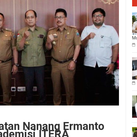
Mo
atan Nanang Ermanto
ademisi ITERA