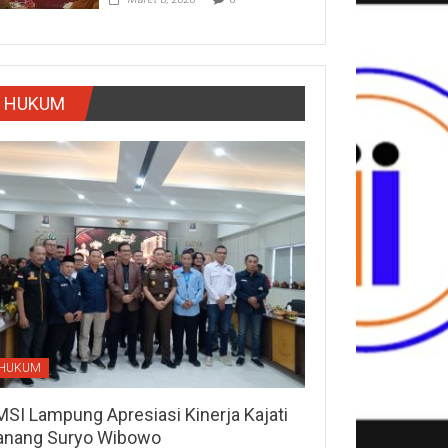
HUKUM
HUKUM
MSI Lampung Apresiasi Kinerja Kajati
anang Suryo Wibowo