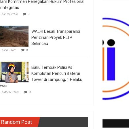
lam Komitmen Penegakan Hukum Profesional
rintegritas
Juli 15, 2026
0
WALHI Desak Transparansi
Perizinan Proyek PLTP
Sekincau
Juli 6, 2026
0
Baku Tembak Polisi Vs
Komplotan Pencuri Baterai
Tower di Lampung, 1 Pelaku
ewas
Juni 30, 2026
0
Random Post