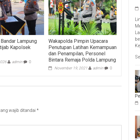
Li
Me
La
be
a Bandar Lampung
Wakapolda Pimpin Upacara
Ke
tijab Kapolsek
Penutupan Latihan Kemampuan
dan Penampilan, Personel
Se
Bintara Remaja Polda Lampung
2026
admin
0
November 19, 2021
admin
0
Pe
ang wajib ditandai
*