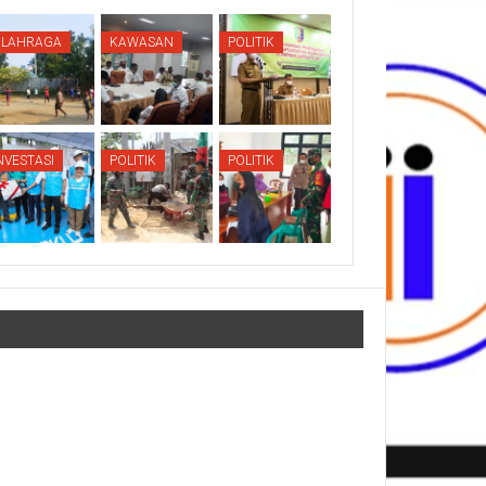
OLAHRAGA
KAWASAN
POLITIK
NVESTASI
POLITIK
POLITIK