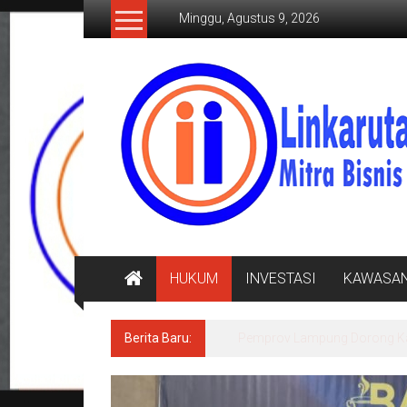
Lompat
Minggu, Agustus 9, 2026
ke
konten
LINKARUTAMA.COM
Mitra
Bisnis
Terpercaya
HUKUM
INVESTASI
KAWASA
Berita Baru:
Sensus Ekonomi 2026, Pempro