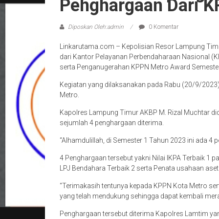
Penghargaan Dari K
Diposkan Oleh:admin
0 Komentar
Linkarutama.com – Kepolisian Resor Lampung Tim
dari Kantor Pelayanan Perbendaharaan Nasional (
serta Penganugerahan KPPN Metro Award Semester
Kegiatan yang dilaksanakan pada Rabu (20/9/2023) 
Metro.
Kapolres Lampung Timur AKBP M. Rizal Muchtar di
sejumlah 4 penghargaan diterima.
“Alhamdulillah, di Semester 1 Tahun 2023 ini ada 4 
4 Penghargaan tersebut yakni Nilai IKPA Terbaik 1 p
LPJ Bendahara Terbaik 2 serta Penata usahaan aset 
“Terimakasih tentunya kepada KPPN Kota Metro ser
yang telah mendukung sehingga dapat kembali meraih 
Penghargaan tersebut diterima Kapolres Lamtim ya