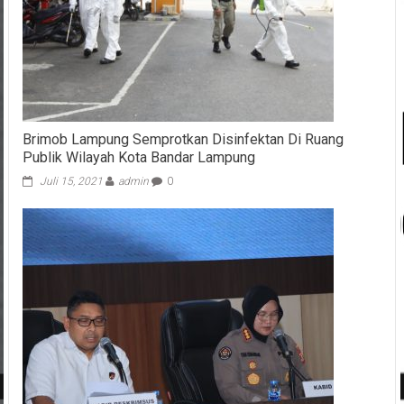
Brimob Lampung Semprotkan Disinfektan Di Ruang
Publik Wilayah Kota Bandar Lampung
Juli 15, 2021
admin
0