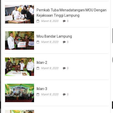
Pemkab Tuba Menadatangani MOU Dengan
Kejaksaan Tinggi Lampung
Maret 8, 2020
0
Mou Bandar Lampung
Maret 8, 2020
0
Iklan-2
Maret 8, 2020
0
Iklan-3
Maret 8, 2020
0