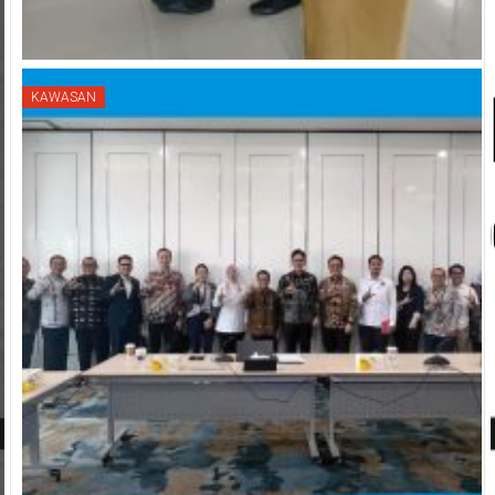
KAWASAN