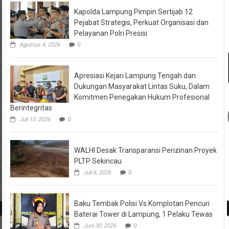
Kapolda Lampung Pimpin Sertijab 12
Pejabat Strategis, Perkuat Organisasi dan
Pelayanan Polri Presisi
Agustus 4, 2026
0
Apresiasi Kejari Lampung Tengah dan
Dukungan Masyarakat Lintas Suku, Dalam
Komitmen Penegakan Hukum Profesional
Berintegritas
Juli 15, 2026
0
WALHI Desak Transparansi Perizinan Proyek
PLTP Sekincau
Juli 6, 2026
0
Baku Tembak Polisi Vs Komplotan Pencuri
Baterai Tower di Lampung, 1 Pelaku Tewas
Juni 30, 2026
0