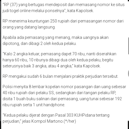
“RP (37) yang bertugas mendeposit dan memasang nomor ke situs
judi togel online melalui ponselnya”, kata Kapolsek.
RP menerima keuntungan 250 rupiah dari pemasangan nomor dari
orang yang datang langsung.
Apabila ada pemasang yang menang, maka uangnya akan
dipotong, dan dibagi 2 oleh kedua pelaku.
“Kalo 2 angka keluar, pemasang dapet 70 ribu, nanti diserahkan
hanya 60 ribu, 10 ribunya dibagi dua oleh kedua pelaku, begitu
seterusnya baik 3 angka, atau 4 angka,” kata Kapolsek.
RP mengakui sudah 6 bulan menjalani praktik perjudian tersebut.
Polisi menyita 8 lembar kopelan nomor pasangan dan uang sebesar
40 ribu rupiah dari pelaku SS, sedangkan dari tangan pelaku RP,
disita 1 buah buku salinan dari pemasang, uang tunai sebesar 192
ribu rupiah serta 1 unit handphone.
“Kedua pelaku dijerat dengan Pasal 303 KUHPidana tentang
perjudian,” jelas Kompol Martono.(*/her)