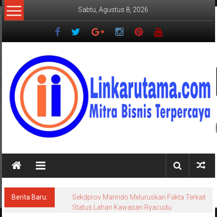
Lompat
Sabtu, Agustus 8, 2026
ke
konten
LINKARUTAMA.COM
Mitra
Bisnis
Terpercaya
Berita Baru:
Megahnya Ngaben Massal Balinuraga,
Tradisi Suci Terbesar di Indonesia yang