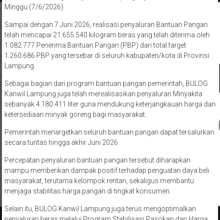
pelaksanaan program SPHP, serta menjaga stabilitas harga dan
pasokan beras bagi masyarakat Lampung,” ujar Rindo Safutra,
Minggu (7/6/2026).
Sampai dengan 7 Juni 2026, realisasi penyaluran Bantuan Pangan
telah mencapai 21.655.540 kilogram beras yang telah diterima oleh
1.082.777 Penerima Bantuan Pangan (PBP) dari total target
1.260.686 PBP yang tersebar di seluruh kabupaten/kota di Provinsi
Lampung.
Sebagai bagian dari program bantuan pangan pemerintah, BULOG
Kanwil Lampung juga telah merealisasikan penyaluran Minyakita
sebanyak 4.180.411 liter guna mendukung keterjangkauan harga dan
ketersediaan minyak goreng bagi masyarakat.
Pemerintah menargetkan seluruh bantuan pangan dapat tersalurkan
secara tuntas hingga akhir Juni 2026.
Percepatan penyaluran bantuan pangan tersebut diharapkan
mampu memberikan dampak positif terhadap penguatan daya beli
masyarakat, terutama kelompok rentan, sekaligus membantu
menjaga stabilitas harga pangan di tingkat konsumen.