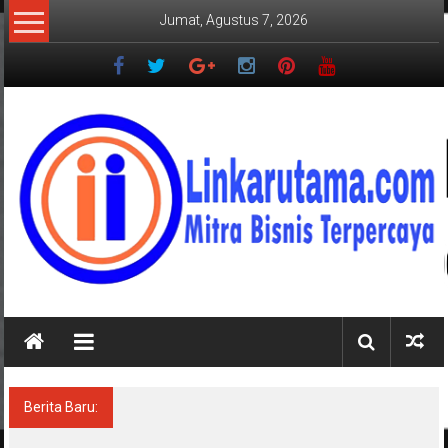
Lompat
Jumat, Agustus 7, 2026
ke
konten
LINKARUTAMA.COM
Mitra
Bisnis
Terpercaya
Berita Baru:
Diarak di Atas Bade 24 Meter, Bupati Radityo
Egi Bawa Mimpi Besar Balinuraga Jadi