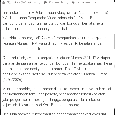
Linkarutama.com – Pelaksanaan Musyawarah Nasional (Munas)
XVIII Himpunan Pengusaha Muda Indonesia (HIPMI) di Bandar
Lampung berlangsung aman, tertib, dan kondusif berkat sinergi
seluruh unsur pengamanan yang terlibat.
Kapolda Lampung, Helfi Assegaf mengatakan, seluruh rangkaian
kegiatan Munas HIPMI yang dihadiri Presiden RI berjalan lancar
tanpa gangguan berarti.
“Alhamdulillah, seluruh rangkaian kegiatan Munas XVIII HIPMI dapat
berjalan dengan aman, tertib, dan kondusif. Ini merupakan hasil kerja
sama dan koordinasi yang baik antara Polri, TNI, pemerintah daerah,
panitia pelaksana, serta seluruh peserta kegiatan,” ujarnya, Jumat
(12/6/2026).
Menurut Kapolda, pengamanan dilakukan secara menyeluruh mulai
dari kedatangan tamu dan peserta, pengamanan lokasi kegiatan,
jalur pergerakan rombongan, hingga pengaturan lalu lintas di
sejumlah titik strategis di Kota Bandar Lampung.
Helfi juga menyebut, keberhasilan pengamanan tidak terlepas dari
dukungan masyarakat yang turut menjaga situasi kamtibmas tetap