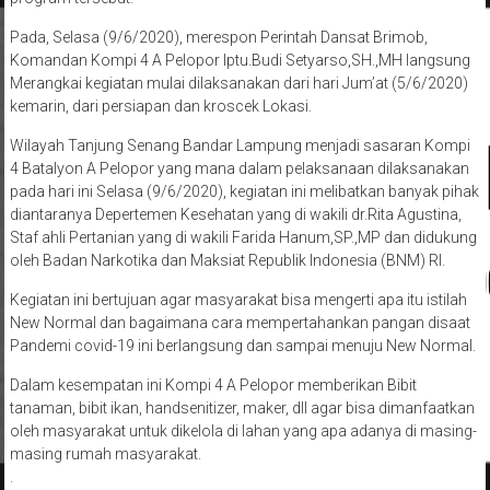
Pada, Selasa (9/6/2020), merespon Perintah Dansat Brimob,
Komandan Kompi 4 A Pelopor Iptu.Budi Setyarso,SH.,MH langsung
Merangkai kegiatan mulai dilaksanakan dari hari Jum’at (5/6/2020)
kemarin, dari persiapan dan kroscek Lokasi.
Wilayah Tanjung Senang Bandar Lampung menjadi sasaran Kompi
4 Batalyon A Pelopor yang mana dalam pelaksanaan dilaksanakan
pada hari ini Selasa (9/6/2020), kegiatan ini melibatkan banyak pihak
diantaranya Depertemen Kesehatan yang di wakili dr.Rita Agustina,
Staf ahli Pertanian yang di wakili Farida Hanum,SP.,MP dan didukung
oleh Badan Narkotika dan Maksiat Republik Indonesia (BNM) RI.
Kegiatan ini bertujuan agar masyarakat bisa mengerti apa itu istilah
New Normal dan bagaimana cara mempertahankan pangan disaat
Pandemi covid-19 ini berlangsung dan sampai menuju New Normal.
Dalam kesempatan ini Kompi 4 A Pelopor memberikan Bibit
tanaman, bibit ikan, handsenitizer, maker, dll agar bisa dimanfaatkan
oleh masyarakat untuk dikelola di lahan yang apa adanya di masing-
masing rumah masyarakat.
.