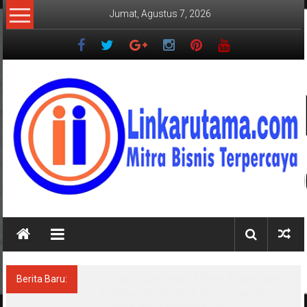
Lompat
Jumat, Agustus 7, 2026
ke
konten
LINKARUTAMA.COM
Mitra
Bisnis
Terpercaya
Berita Baru:
Diarak di Atas Bade 24 Meter, Bupati Radityo
Egi Bawa Mimpi Besar Balinuraga Jadi