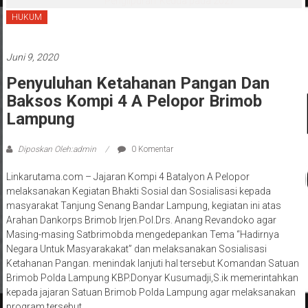
‘Penglipuran’ Kedua pada 2027
HUKUM
Juni 9, 2020
Penyuluhan Ketahanan Pangan Dan
Baksos Kompi 4 A Pelopor Brimob
Lampung
Diposkan Oleh:admin
0 Komentar
Linkarutama.com – Jajaran Kompi 4 Batalyon A Pelopor
melaksanakan Kegiatan Bhakti Sosial dan Sosialisasi kepada
masyarakat Tanjung Senang Bandar Lampung, kegiatan ini atas
Arahan Dankorps Brimob Irjen.Pol.Drs. Anang Revandoko agar
Masing-masing Satbrimobda mengedepankan Tema “Hadirnya
Negara Untuk Masyarakakat” dan melaksanakan Sosialisasi
Ketahanan Pangan. menindak lanjuti hal tersebut Komandan Satuan
Brimob Polda Lampung KBP.Donyar Kusumadji,S.ik memerintahkan
kepada jajaran Satuan Brimob Polda Lampung agar melaksanakan
program tersebut.