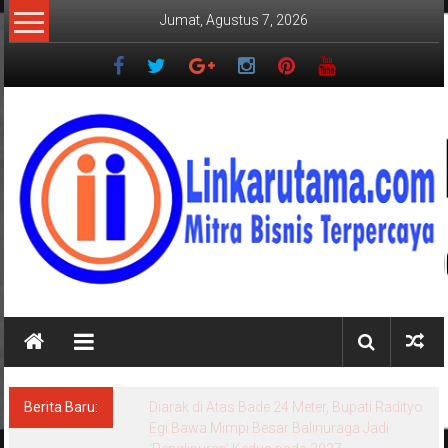
Lompat
Jumat, Agustus 7, 2026
ke
konten
LINKARUTAMA.COM
Mitra
Bisnis
Terpercaya
Berita Baru:
Diarak di Atas Bade 24 Meter, Bupati Radityo
Egi Bawa Mimpi Besar Balinuraga Jadi