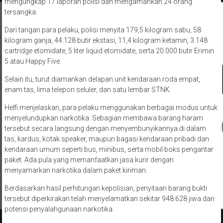
tersangka.
Dari tangan para pelaku, polisi menyita 179,5 kilogram sabu, 58
kilogram ganja, 44.128 butir ekstasi, 11,4 kilogram ketamin, 3.148
cartridge etomidate, 5 liter liquid etomidate, serta 20.000 butir Erimin
5 atau Happy Five.
Selain itu, turut diamankan delapan unit kendaraan roda empat,
enam tas, lima telepon seluler, dan satu lembar STNK.
Helfi menjelaskan, para pelaku menggunakan berbagai modus untuk
menyelundupkan narkotika. Sebagian membawa barang haram
tersebut secara langsung dengan menyembunyikannya di dalam
tas, kardus, kotak speaker, maupun bagasi kendaraan pribadi dan
kendaraan umum seperti bus, minibus, serta mobil boks pengantar
paket. Ada pula yang memanfaatkan jasa kurir dengan
menyamarkan narkotika dalam paket kiriman.
Berdasarkan hasil perhitungan kepolisian, penyitaan barang bukti
tersebut diperkirakan telah menyelamatkan sekitar 948.628 jiwa dari
potensi penyalahgunaan narkotika.
Kapolda menegaskan, Polda Lampung tidak akan memberikan