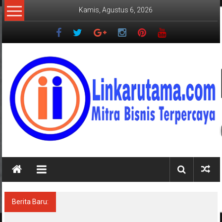
Lompat
Kamis, Agustus 6, 2026
ke
konten
LINKARUTAMA.COM
Mitra
Bisnis
Terpercaya
Berita Baru:
Ditegur Baik Baik, Keluarga Pengurus PWI
Lampung Mengaku Diancam Tetangga