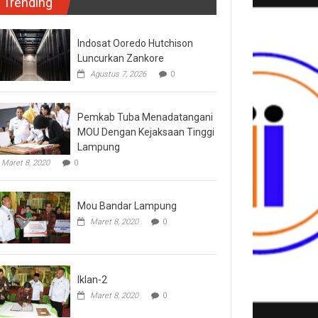
Trending
Indosat Ooredo Hutchison
Luncurkan Zankore
Agustus 7, 2026
0
Pemkab Tuba Menadatangani
MOU Dengan Kejaksaan Tinggi
Lampung
Maret 8, 2020
0
Mou Bandar Lampung
Maret 8, 2020
0
Iklan-2
Maret 8, 2020
0