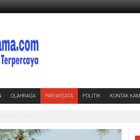
N
OLAHRAGA
PARIWISATA
POLITIK
KONTAK KAM
nan Ahli Waris Korban Kebakaran KM Mutiara Sentosa II