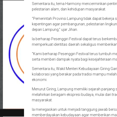
Sementara itu, tema Harmony mencerminkan pent
pelestarian alam, dan kehidupan masyarakat.
“Pemerintah Provinsi Lampung tidak dapat bekerja
kepentingan agar pembangunan, pelestarian lingku
depan Lampung,” ujar Jihan.
Ia berharap Pesenggiri Festival dapat terus berk
memperkuat identitas daerah sekaligus memberikan
“Kami berharap Pesenggiri Festival terus tumbuh 
serta memberi dampak nyata bagi kesejahteraan ma
Sementara itu, Wakil Menteri Kebudayaan Giring Gan
kolaborasi yang berakar pada tradisi mampu mela
ekonomi.
Menurut Giring, Lampung memiliki sejarah panjang s
melahirkan beragam ekspresi budaya, mulai dari tradi
masyarakat.
Ia menegaskan untuk menjadi tanggung jawab ber
memberdayakan kebudayaan agar memberikan manf