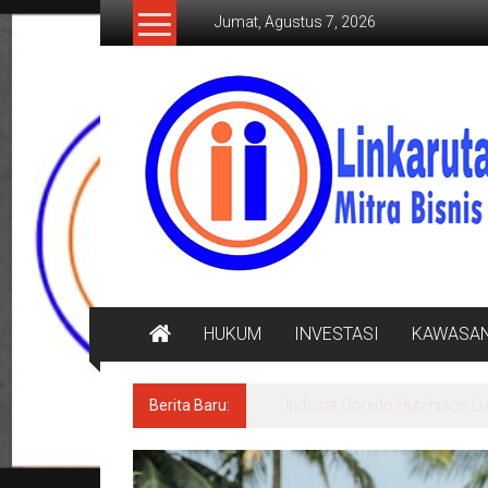
Lompat
Jumat, Agustus 7, 2026
ke
konten
LINKARUTAMA.COM
Mitra
Bisnis
Terpercaya
HUKUM
INVESTASI
KAWASA
Berita Baru:
Jasa Raharja Serahkan Santu