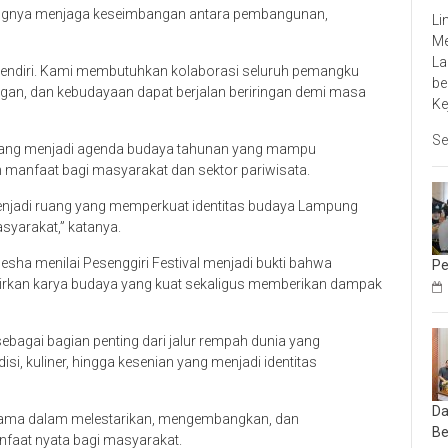
ingnya menjaga keseimbangan antara pembangunan,
Li
Me
La
 sendiri. Kami membutuhkan kolaborasi seluruh pemangku
be
ngan, dan kebudayaan dapat berjalan beriringan demi masa
Ke
Se
embang menjadi agenda budaya tahunan yang mampu
 manfaat bagi masyarakat dan sektor pariwisata.
menjadi ruang yang memperkuat identitas budaya Lampung
syarakat,” katanya.
esha menilai Pesenggiri Festival menjadi bukti bahwa
Pe
hirkan karya budaya yang kuat sekaligus memberikan dampak
ebagai bagian penting dari jalur rempah dunia yang
si, kuliner, hingga kesenian yang menjadi identitas
Da
sama dalam melestarikan, mengembangkan, dan
Be
aat nyata bagi masyarakat.