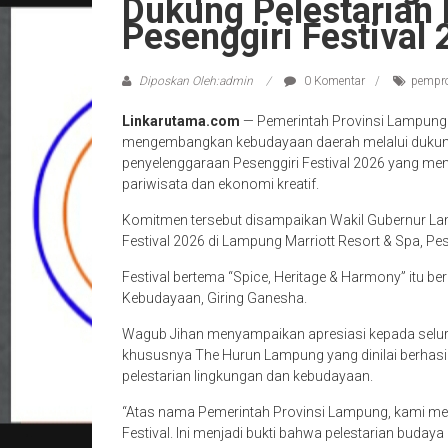
Dukung Pelestarian 
Pesenggiri Festival
Diposkan Oleh:admin
0 Komentar
pempr
Linkarutama.com
— Pemerintah Provinsi Lampung
mengembangkan kebudayaan daerah melalui dukunga
penyelenggaraan Pesenggiri Festival 2026 yang men
pariwisata dan ekonomi kreatif.
Komitmen tersebut disampaikan Wakil Gubernur Lam
Festival 2026 di Lampung Marriott Resort & Spa, P
Festival bertema “Spice, Heritage & Harmony” itu ber
Kebudayaan, Giring Ganesha.
Wagub Jihan menyampaikan apresiasi kepada seluruh
khususnya The Hurun Lampung yang dinilai berh
pelestarian lingkungan dan kebudayaan.
“Atas nama Pemerintah Provinsi Lampung, kami men
Festival. Ini menjadi bukti bahwa pelestarian buday