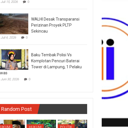
Juli 15, 2026
0
WALHI Desak Transparansi
Perizinan Proyek PLTP
Sekincau
Juli 6, 2026
0
Baku Tembak Polisi Vs
Komplotan Pencuri Baterai
Tower di Lampung, 1 Pelaku
ewas
Juni 30, 2026
0
Random Post
HUKUM
HUKUM
POLITIK