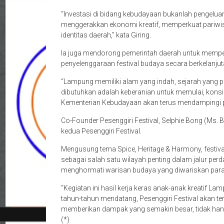
“Investasi di bidang kebudayaan bukanlah pengelu
menggerakkan ekonomi kreatif, memperkuat pariwi
identitas daerah,” kata Giring.
Ia juga mendorong pemerintah daerah untuk mempe
penyelenggaraan festival budaya secara berkelanjut
“Lampung memiliki alam yang indah, sejarah yang pa
dibutuhkan adalah keberanian untuk memulai, konsist
Kementerian Kebudayaan akan terus mendampingi 
Co-Founder Pesenggiri Festival, Selphie Bong (Ms.
kedua Pesenggiri Festival.
Mengusung tema Spice, Heritage & Harmony, festiv
sebagai salah satu wilayah penting dalam jalur p
menghormati warisan budaya yang diwariskan para 
“Kegiatan ini hasil kerja keras anak-anak kreatif L
tahun-tahun mendatang, Pesenggiri Festival akan t
memberikan dampak yang semakin besar, tidak hanya
(*)