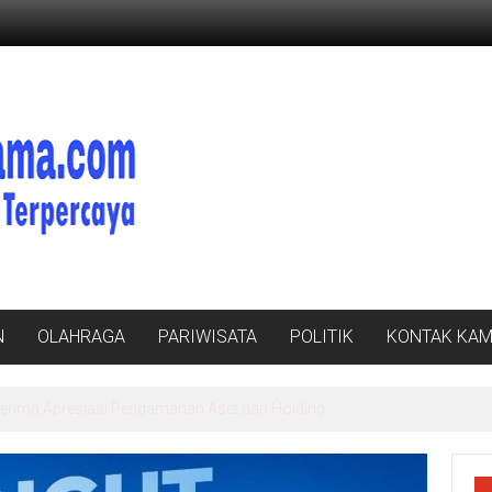
N
OLAHRAGA
PARIWISATA
POLITIK
KONTAK KAM
rja Kajati Danang Suryo Wibowo