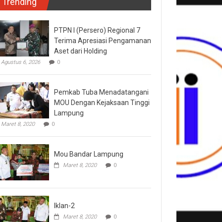
Trending
PTPN I (Persero) Regional 7
Terima Apresiasi Pengamanan
Aset dari Holding
Agustus 6, 2026
0
Pemkab Tuba Menadatangani
MOU Dengan Kejaksaan Tinggi
Lampung
Maret 8, 2020
0
Mou Bandar Lampung
Maret 8, 2020
0
Iklan-2
Maret 8, 2020
0