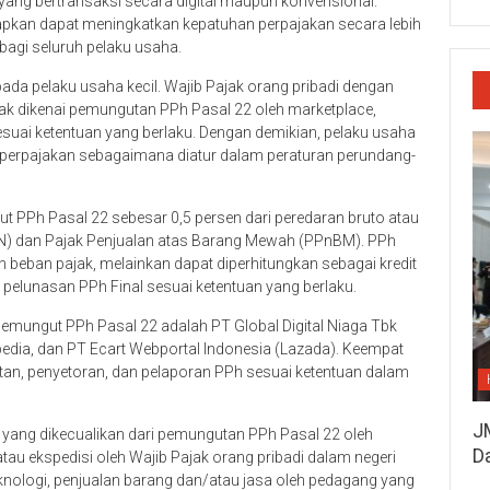
ha yang bertransaksi secara digital maupun konvensional.
pkan dapat meningkatkan kepatuhan perpajakan secara lebih
bagi seluruh pelaku usaha.
ada pelaku usaha kecil. Wajib Pajak orang pribadi dengan
dak dikenai pemungutan PPh Pasal 22 oleh marketplace,
suai ketentuan yang berlaku. Dengan demikian, pelaku usaha
s perpajakan sebagaimana diatur dalam peraturan perundang-
PPh Pasal 22 sebesar 0,5 persen dari peredaran bruto atau
PN) dan Pajak Penjualan atas Barang Mewah (PPnBM). PPh
beban pajak, melainkan dapat diperhitungkan sebagai kredit
 pelunasan PPh Final sesuai ketentuan yang berlaku.
emungut PPh Pasal 22 adalah PT Global Digital Niaga Tbk
opedia, dan PT Ecart Webportal Indonesia (Lazada). Keempat
an, penyetoran, dan pelaporan PPh sesuai ketentuan dalam
J
i yang dikecualikan dari pemungutan PPh Pasal 22 oleh
D
atau ekspedisi oleh Wajib Pajak orang pribadi dalam negeri
eknologi, penjualan barang dan/atau jasa oleh pedagang yang