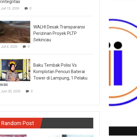
rintegritas
Juli 15, 2026
0
WALHI Desak Transparansi
Perizinan Proyek PLTP
Sekincau
Juli 6, 2026
0
Baku Tembak Polisi Vs
Komplotan Pencuri Baterai
Tower di Lampung, 1 Pelaku
ewas
Juni 30, 2026
0
Random Post