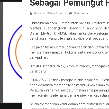
Sebagai Pemungut 
Diposkan Oleh:admin
0 Komentar
Linkarutama.com – Pemerintah melalui Direktorat 
Menteri Keuangan (PMK) Nomor 37 Tahun 2025 den
Sistem Elektronik (PMSE) atau marketplace sebaga
penghasilan yang diterima atau diperoleh pedagang 
Kebijakan tersebut merupakan bagian dari upaya p
memberikan kepastian hukum, serta mendorong terci
berkeadilan.
Direktur Jenderal Pajak, Bimo Wijayanto, menegas
pajak baru.
“PMK-37/2025 tidak mengatur jenis pajak baru. Pe
pada dasarnya memang telah memiliki kewajiban me
Peraturan ini hanya mengatur mekanisme pemungut
menjadi lebih sederhana dan memberikan kepastian 
Selain memberikan kemudahan administrasi, kebijak