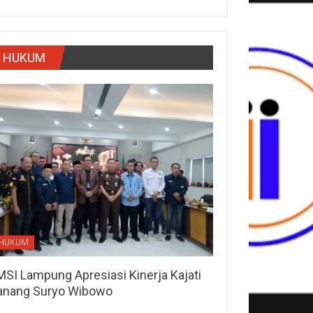
HUKUM
HUKUM
MSI Lampung Apresiasi Kinerja Kajati
anang Suryo Wibowo