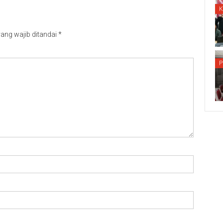
ang wajib ditandai
*
P