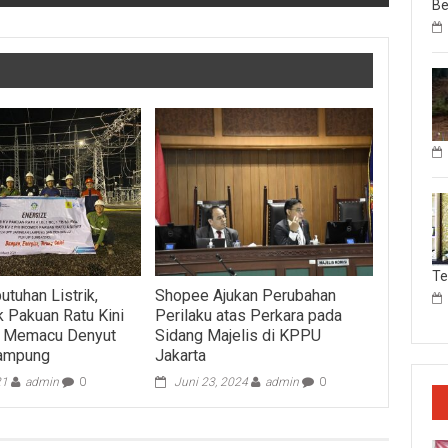
Be
T
tuhan Listrik,
Shopee Ajukan Perubahan
k Pakuan Ratu Kini
Perilaku atas Perkara pada
i Memacu Denyut
Sidang Majelis di KPPU
ampung
Jakarta
21
admin
0
Juni 23, 2024
admin
0