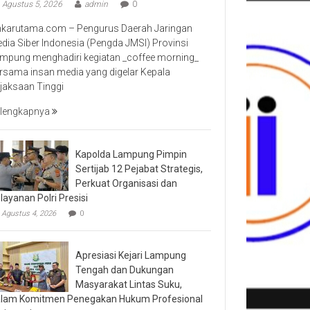
Agustus 5, 2026
admin
0
nkarutama.com – Pengurus Daerah Jaringan
dia Siber Indonesia (Pengda JMSI) Provinsi
mpung menghadiri kegiatan _coffee morning_
rsama insan media yang digelar Kepala
jaksaan Tinggi
lengkapnya
Kapolda Lampung Pimpin
Sertijab 12 Pejabat Strategis,
Perkuat Organisasi dan
layanan Polri Presisi
Agustus 4, 2026
0
Apresiasi Kejari Lampung
Tengah dan Dukungan
Masyarakat Lintas Suku,
lam Komitmen Penegakan Hukum Profesional