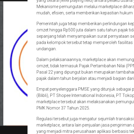
yang setara (level playing field) antara pelaku usa
Mekanisme pemungutan melalui marketplace dihara
mudah, efisien, serta memberikan kepastian hukum 
Pemerintah juga tetap memberikan perlindungan kep
omzet hingga Rp500 juta dalam satu tahun pajak ti
sepanjang telah menyampaikan surat pernyataan se
pada kelompok tersebut tetap memperoleh fasilita
undangan.
Dalam pelaksanaannya, marketplace akan memungut 
omzet, tidak termasuk Pajak Pertambahan Nilai (P
Pasal 22 yang dipungut bukan merupakan tambahan 
pajak dalam tahun berjalan atau menjadi bagian dari
Empat penyelenggara PMSE yang ditunjuk sebagai p
(Blibli), PT Shopee International Indonesia, PT Tok
marketplace tersebut akan melaksanakan pemungut
PMK Nomor 37 Tahun 2025.
Regulasi tersebut juga mengatur sejumlah transaks
marketplace, antara lain penjualan jasa pengiriman 
yang menjadi mitra perusahaan aplikasi berbasis t