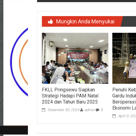
Mungkin Anda Menyukai
FKLL Pringsewu Siapkan
Penuhi Kebu
Strategi Hadapi PAM Natal
Gardu Indu
2024 dan Tahun Baru 2025
Beroperas
Ekonomi L
Desember 30, 2024
admin
0
April 3, 20