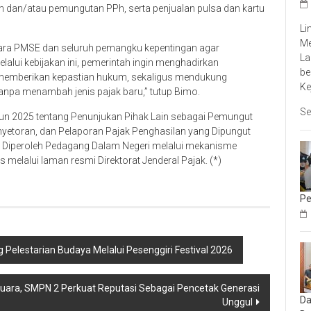
 dan/atau pemungutan PPh, serta penjualan pulsa dan kartu
Li
Me
gara PMSE dan seluruh pemangku kepentingan agar
La
alui kebijakan ini, pemerintah ingin menghadirkan
be
 memberikan kepastian hukum, sekaligus mendukung
Ke
 tanpa menambah jenis pajak baru,” tutup Bimo.
Se
un 2025 tentang Penunjukan Pihak Lain sebagai Pemungut
nyetoran, dan Pelaporan Pajak Penghasilan yang Dipungut
au Diperoleh Pedagang Dalam Negeri melalui mekanisme
 melalui laman resmi Direktorat Jenderal Pajak. (*)
Pe
lestarian Budaya Melalui Pesenggiri Festival 2026
 Juara, SMPN 2 Perkuat Reputasi Sebagai Pencetak Generasi
Da
Unggul